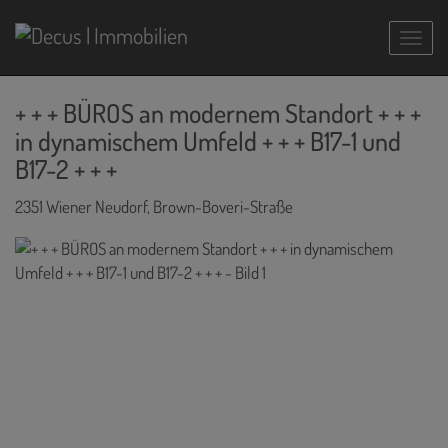
Navig
+ + + BÜROS an modernem Standort + + +
in dynamischem Umfeld + + + B17-1 und
B17-2 + + +
2351 Wiener Neudorf
, Brown-Boveri-Straße