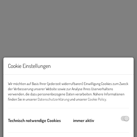
Cookie Einstellungen
Beschreibung
Wir möchten auf Basis Ihrer (jederzeit widerrufbaren) Einwilligung Cookies zum Zweck
Objekt und Lage:
der Verbesserung unserer Website sowie zur Analyse Ihres Userverhaltens
verwenden, die dazu personenbezogene Daten verarbeiten. Nähere Informationen
Das
Büro- und Logistikcenter B17-1
und das
Büro- und
finden Sie in unserer
Datenschutzerklärung
und unserer
Cookie Policy
.
Logistikcenter B17-2
befinden sich in einem der bedeutendsten
Wirtschaftsballungszentren im Süden von Wien- dem
IZ-NÖ Süd
(Industriezentrum Niederösterreich Süd)
unmittelbar
Technisch notwendige Cookies
immer aktiv
angebunden an die Autobahn A2 (Ausfahrt Wiener Neudorf).
Eine Anbindung an öffentliche Verkehrsmittel besteht durch die