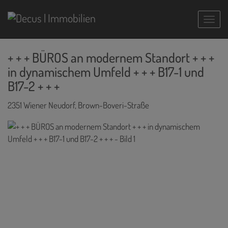
Navig
+ + + BÜROS an modernem Standort + + +
in dynamischem Umfeld + + + B17-1 und
B17-2 + + +
2351 Wiener Neudorf
, Brown-Boveri-Straße