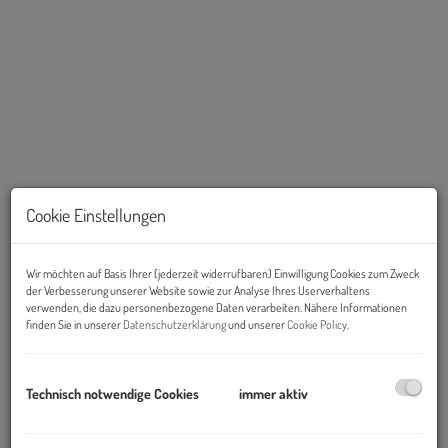
Cookie Einstellungen
Beschreibung
Wir möchten auf Basis Ihrer (jederzeit widerrufbaren) Einwilligung Cookies zum Zweck
Objekt und Lage:
der Verbesserung unserer Website sowie zur Analyse Ihres Userverhaltens
verwenden, die dazu personenbezogene Daten verarbeiten. Nähere Informationen
Das
Büro- und Logistikcenter B17-1
und das
Büro- und
finden Sie in unserer
Datenschutzerklärung
und unserer
Cookie Policy
.
Logistikcenter B17-2
befinden sich in einem der bedeutendsten
Wirtschaftsballungszentren im Süden von Wien- dem
IZ-NÖ Süd
(Industriezentrum Niederösterreich Süd)
unmittelbar
Technisch notwendige Cookies
immer aktiv
angebunden an die Autobahn A2 (Ausfahrt Wiener Neudorf).
Eine Anbindung an öffentliche Verkehrsmittel besteht durch die