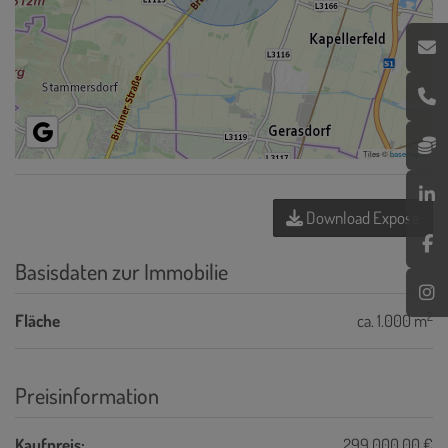
Tiles ©
basemap.at
Download Expose
Basisdaten zur Immobilie
2
Fläche
ca. 1.000 m
Preisinformation
Kaufpreis:
299.000,00 €