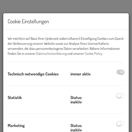
Cookie Einstellungen
Wir möchten auf Basis Ihrer (jederzeit widerrufbaren) Einwilligung Cookies zum Zweck
der Verbesserung unserer Website sowie zur Analyse Ihres Userverhaltens
verwenden, die dazu personenbezogene Daten verarbeiten. Nähere Informationen
finden Sie in unserer
Datenschutzerklärung
und unserer
Cookie Policy
.
Technisch notwendige Cookies
immer aktiv
Beschreibung
Statistik
Status:
Gewerbegrundstück mit Bürogebäude – 1.000 m² in 2203
inaktiv
Eibesbrunn bei Wien
Marketing
Status:
Zum Verkauf steht ein gewerblich gewidmetes Grundstück mit
inaktiv