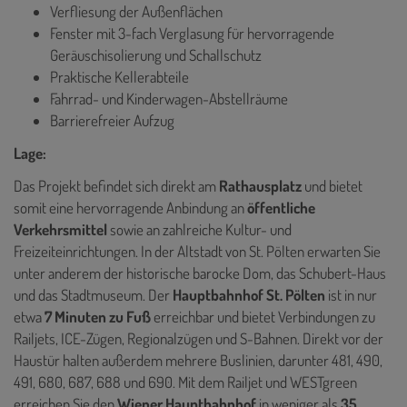
Verfliesung der Außenflächen
Fenster mit 3-fach Verglasung für hervorragende
Geräuschisolierung und Schallschutz
Praktische Kellerabteile
Fahrrad- und Kinderwagen-Abstellräume
Barrierefreier Aufzug
Lage:
Das Projekt befindet sich direkt am
Rathausplatz
und bietet
somit eine hervorragende Anbindung an
öffentliche
Verkehrsmittel
sowie an zahlreiche Kultur- und
Freizeiteinrichtungen. In der Altstadt von St. Pölten erwarten Sie
unter anderem der historische barocke Dom, das Schubert-Haus
und das Stadtmuseum. Der
Hauptbahnhof St. Pölten
ist in nur
etwa
7 Minuten zu Fuß
erreichbar und bietet Verbindungen zu
Railjets, ICE-Zügen, Regionalzügen und S-Bahnen. Direkt vor der
Haustür halten außerdem mehrere Buslinien, darunter 481, 490,
491, 680, 687, 688 und 690. Mit dem Railjet und WESTgreen
erreichen Sie den
Wiener Hauptbahnhof
in weniger als
35