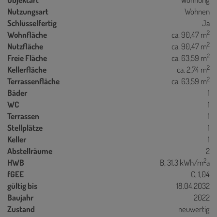
Nutzungsart
Wohnen
Schlüsselfertig
Ja
2
Wohnfläche
ca. 90,47 m
2
Nutzfläche
ca. 90,47 m
2
Freie Fläche
ca. 63,59 m
2
Kellerfläche
ca. 2,74 m
2
Terrassenfläche
ca. 63,59 m
Bäder
1
WC
1
Terrassen
1
Stellplätze
1
Keller
1
Abstellräume
2
2
HWB
B, 31.3 kWh/m
a
fGEE
C, 1,04
gültig bis
18.04.2032
Baujahr
2022
Zustand
neuwertig