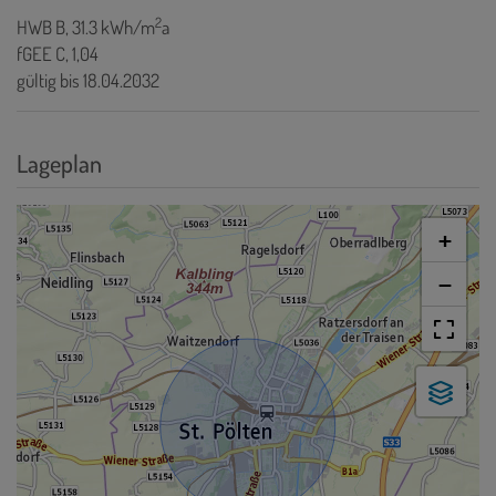
2
HWB
B, 31.3 kWh/m
a
fGEE
C, 1,04
gültig bis
18.04.2032
Lageplan
+
−