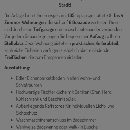
Stadt!
Die Anlage bietet Ihnen insgesamt
185
top ausgestattete
2- bis 4-
Zimmer-Wohnungen
, die sich auf
6 Gebäude
verteilen. Diese
sind durch eine
Tiefgarage
unterirdisch miteinander verbunden.
Von jedem Gebäude gelangen Sie bequem per
Aufzug
zu Ihrem
Stellplatz
. Jede Wohnung bietet ein
praktisches Kellerabteil
,
zahlreiche Einheiten verfügen zusätzlich über einladende
Freiflächen
, die zum Entspannen einladen.
Ausstattung:
Edler Eichenparkettboden in allen Wohn- und
Schlafräumen
Hochwertige Tischlerküche mit Geräten (Ofen, Herd,
Kühlschrank und Geschirrspüler)
Außenliegende Raffstores für individuellen Licht- und
Sichtschutz
Waschmaschinenanschluss im Badezimmer
Wahlweise Badewanne oder Walk-In Dusche