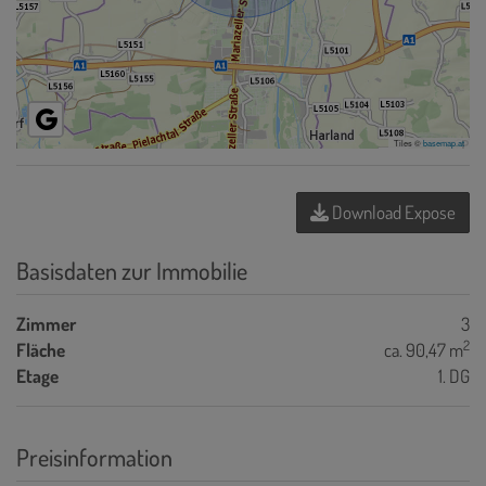
Tiles ©
basemap.at
Download Expose
Basisdaten zur Immobilie
Zimmer
3
2
Fläche
ca. 90,47 m
Etage
1. DG
Preisinformation