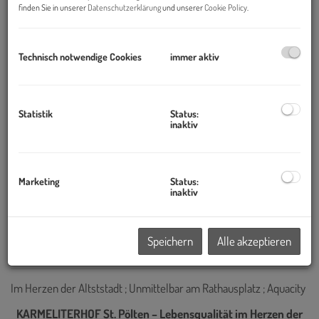
finden Sie in unserer
Datenschutzerklärung
und unserer
Cookie Policy
.
Technisch notwendige Cookies
immer aktiv
Statistik
Status:
inaktiv
Marketing
Status:
inaktiv
Speichern
Alle akzeptieren
Beschreibung
Im Herzen der Altststadt ; Unmittelbar am Rathausplatz ; Aquacity
KARMELITERHOF St. Pölten – Lebensqualität im Herzen der