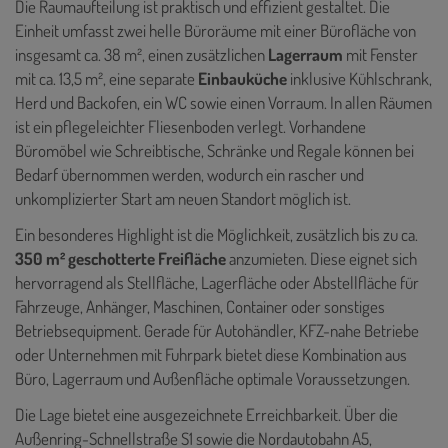
Die Raumaufteilung ist praktisch und effizient gestaltet. Die
Einheit umfasst zwei helle Büroräume mit einer Bürofläche von
insgesamt ca. 38 m², einen zusätzlichen
Lagerraum
mit Fenster
mit ca. 13,5 m², eine separate
Einbauküche
inklusive Kühlschrank,
Herd und Backofen, ein WC sowie einen Vorraum. In allen Räumen
ist ein pflegeleichter Fliesenboden verlegt. Vorhandene
Büromöbel wie Schreibtische, Schränke und Regale können bei
Bedarf übernommen werden, wodurch ein rascher und
unkomplizierter Start am neuen Standort möglich ist.
Ein besonderes Highlight ist die Möglichkeit, zusätzlich bis zu ca.
350 m² geschotterte Freifläche
anzumieten. Diese eignet sich
hervorragend als Stellfläche, Lagerfläche oder Abstellfläche für
Fahrzeuge, Anhänger, Maschinen, Container oder sonstiges
Betriebsequipment. Gerade für Autohändler, KFZ-nahe Betriebe
oder Unternehmen mit Fuhrpark bietet diese Kombination aus
Büro, Lagerraum und Außenfläche optimale Voraussetzungen.
Die Lage bietet eine ausgezeichnete Erreichbarkeit. Über die
Außenring-Schnellstraße S1 sowie die Nordautobahn A5,