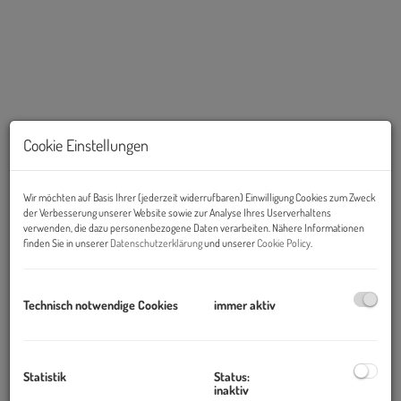
Cookie Einstellungen
Wir möchten auf Basis Ihrer (jederzeit widerrufbaren) Einwilligung Cookies zum Zweck
der Verbesserung unserer Website sowie zur Analyse Ihres Userverhaltens
verwenden, die dazu personenbezogene Daten verarbeiten. Nähere Informationen
finden Sie in unserer
Datenschutzerklärung
und unserer
Cookie Policy
.
Beschreibung
Technisch notwendige Cookies
immer aktiv
Für Autohändler, Gewerbetreibende &
Unternehmer: moderne Büroeinheit mit bis zu
Statistik
Status:
350 m² Freifläche in
inaktiv