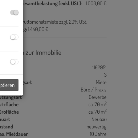
onatliche Gesamtbelastung (exkl. USt.):
1.000,00 €
ovision:
1 Bruttomonatsmiete zzgl. 20% USt.
ergebührung:
1.440,00 €
asisdaten zur Immobilie
jektnr.
1162951
immer
3
ermarktungsart
Miete
eptieren
bjektart
Büro / Praxis
utzungsart
Gewerbe
2
utzfläche
ca. 70 m
2
ürofläche
ca. 70 m
auart
Neubau
ustand
neuwertig
ax. Mietdauer
10 Jahre