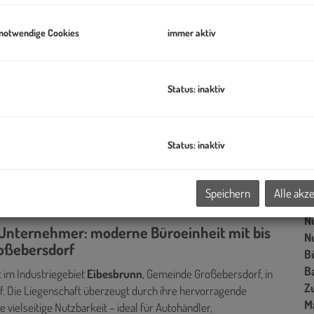
m
 notwendige Cookies
immer aktiv
Pr
V
Status: inaktiv
B
Status: inaktiv
Ob
Z
V
Speichern
Alle akz
O
N
 Unternehmer: moderne Büroeinheit mit bis
N
roßebersdorf
B
B
 im Industriegebiet
Eibesbrunn
, Gemeinde Großebersdorf, in
Z
. Die Liegenschaft überzeugt durch ihre hervorragende
M
vielseitige Nutzbarkeit – ideal für Autohändler,