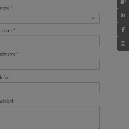
nrede
orname
achname
lefon
chricht