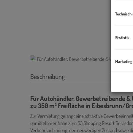
Technisch
Statistik
Marketing
Beschreibung
Für Autohändler, Gewerbetreibende &
zu 350 m² Freifläche in Eibesbrunn/G
Zur Vermietung gelangt eine attraktive Gewerbeeinheit
unmittelbarer Nähe zum G3 Shopping Resort Gerasdorf
Verkehrsanbindung, den neuwertigen Zustand sowie die 