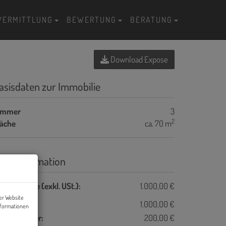
VERMITTLUNG
BEWERTUNG
BERATUNG
Download Expose
asisdaten zur Immobilie
immer
3
2
läche
ca. 70 m
reisinformation
samtmiete (exkl. USt.):
1.000,00 €
er Website
ete:
1.000,00 €
nformationen
msatzsteuer:
200,00 €