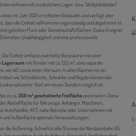
 Unternehmen mit zusätzlichem Lager- bzw. Stellplatzbedarf.
 eines im Jahr 2021 errichteten Gebäudes und verfügt über
K
t, dass die Einheit vollkommen eigenständig und abgetrennt ist.
keine geteilten Flure oder Gemeinschaftsflächen. Dadurch eignet
 Diskretion, Unabhängigkeit und eine professionelle
et. Die Einheit umfasst zwei helle Büroräume mit einer
n
Lagerraum
mit Fenster mit ca. 13,5 m², eine separate
n, ein WC sowie einen Vorraum. In allen Räumen ist ein
omöbel wie Schreibtische, Schränke und Regale können bei
nkomplizierter Start am neuen Standort möglich ist.
bis zu ca.
350 m² geschotterte Freifläche
anzumieten. Diese
oder Abstellfläche für Fahrzeuge, Anhänger, Maschinen,
A
für Autohändler, KFZ-nahe Betriebe oder Unternehmen mit
um und Außenfläche optimale Voraussetzungen.
E-
ber die Außenring-Schnellstraße S1 sowie die Nordautobahn A5,
r Zeit erreichbar. Auch die Nähe zu Gerasdorf, Großebersdorf