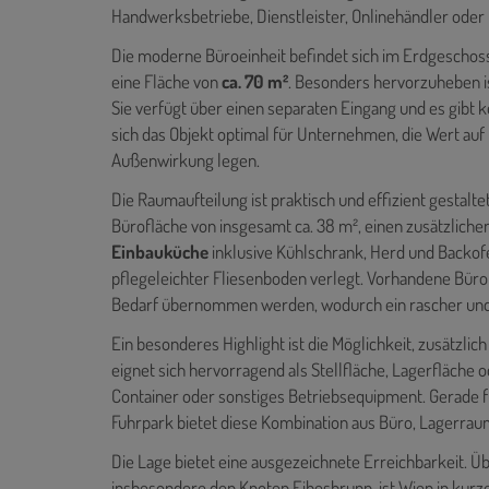
Handwerksbetriebe, Dienstleister, Onlinehändler oder
Die moderne Büroeinheit befindet sich im Erdgeschoss
eine Fläche von
ca. 70 m²
. Besonders hervorzuheben is
Sie verfügt über einen separaten Eingang und es gibt 
sich das Objekt optimal für Unternehmen, die Wert auf
Außenwirkung legen.
Die Raumaufteilung ist praktisch und effizient gestalt
Bürofläche von insgesamt ca. 38 m², einen zusätzliche
Einbauküche
inklusive Kühlschrank, Herd und Backofe
pflegeleichter Fliesenboden verlegt. Vorhandene Bür
Bedarf übernommen werden, wodurch ein rascher und u
Ein besonderes Highlight ist die Möglichkeit, zusätzlich 
eignet sich hervorragend als Stellfläche, Lagerfläche 
Container oder sonstiges Betriebsequipment. Gerade 
Fuhrpark bietet diese Kombination aus Büro, Lagerra
Die Lage bietet eine ausgezeichnete Erreichbarkeit. Ü
insbesondere den Knoten Eibesbrunn, ist Wien in kurze