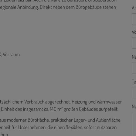
 regionale Anbindung. Direkt neben dem Bürogebäude stehen
A
V
C, Vorraum
N
Te
tatsächlichem Verbrauch abgerechnet. Heizung und Warmwasser
Na
 Einheit des insgesamt ca. 140 m² großen Gebäudes aufgeteilt.
 aus moderner Bürofläche, praktischer Lager- und Außenfläche
nheit für Unternehmen, die einen flexiblen, sofort nutzbaren
chen.