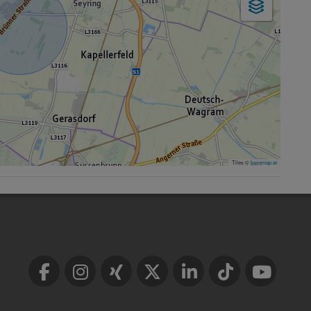
Tiles ©
basemap.at