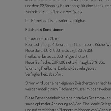
und dem G3 Shopping Resort sorgt für eine sehr gute
zahlreiche Stellplätze zur Verfügung.
Die Büroeinheit ist ab sofort verfügbar.
Flächen & Konditionen:
Büroeinheit: ca. 70 m²
Raumaufteilung: 2 Büroräume, 1 Lagerraum, Küche, W
Miete Büro: EUR 1.000 netto zzgl. 20 % USt.
Freifläche: bis zu ca. 350 m² geschottert
Miete Freifläche: EUR 1,80 netto/m² zzgl. 20 % USt.
Widmung Freifläche: Bauland-Betriebsgebiet
Verfügbarkeit: ab sofort
Strom wird über einen eigenen Zwischenzähler nach 
werden anteilig nach Flächenschlüssel mit der zweiten
Diese Gewerbeeinheit bietet ein starkes Gesamtpaket
sowie optimaler Anbindung an Wien. Eine ideale Gelege
und gut erreichbaren Standort im Norden von Wien su