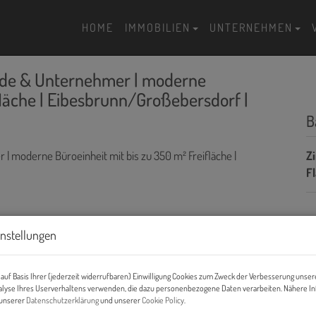
HOME
IMMOBILIEN
UNTERNEHMEN
ende & Unternehmer | moderne
fläche | Eibesbrunn/Großebersdorf |
B
Z
F
P
instellungen
Ge
auf Basis Ihrer (jederzeit widerrufbaren) Einwilligung Cookies zum Zweck der Verbesserung unser
Mi
alyse Ihres Userverhaltens verwenden, die dazu personenbezogene Daten verarbeiten. Nähere I
n unserer
Datenschutzerklärung
und unserer
Cookie Policy
.
U