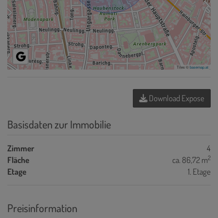
Tiles ©
basemap.at
Download Expose
Basisdaten zur Immobilie
Zimmer
4
2
Fläche
ca. 86,72 m
Etage
1. Etage
Preisinformation