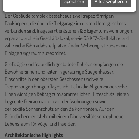
Speichern
Alle akzeptieren
Der Gebäudekomplex besteht aus zwei trapezförmigen
Baukörpern, die über die Tiefgarage im ersten Untergeschoss
verbunden sind. Insgesamt entstehen 126 Eigentumswohnungen,
ergänzt durch ein Geschäftslokal, sowie 65 KFZ-Stellplätze und
zahlreiche Fahrradabstellplätze. Jeder Wohnung ist zudem ein
Einlagerungsraum zugeordnet.
Großzügig und freundlich gestaltete Entrées empfangen die
Bewohner:innen und leiten in geräumige Stiegenhäuser.
Einschnitte in den obersten Geschossen und weite
Treppenaugen bringen Tageslicht tief in die Allgemeinbereiche.
Einen wichtigen Beitrag zum sommerlichen Hitzeschutz leisten
begrünte Freiraumzonen vor den Wohnungen sowie
der textile Sonnenschutz an den Balkonfronten. Auf den
Gründächern entsteht mit einem Biodiversitätskonzept neuer
Lebensraum für Vögel und Insekten.
Architektonische Highlights