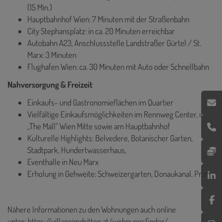
(15 Min.)
Hauptbahnhof Wien: 7 Minuten mit der Straßenbahn
City Stephansplatz: in ca. 20 Minuten erreichbar
Autobahn A23, Anschlussstelle Landstraßer Gürtel / St.
Marx: 3 Minuten
Flughafen Wien: ca. 30 Minuten mit Auto oder Schnellbahn
Nahversorgung & Freizeit
Einkaufs- und Gastronomieflächen im Quartier
Vielfältige Einkaufsmöglichkeiten im Rennweg Center, in
„The Mall“ Wien Mitte sowie am Hauptbahnhof
Kulturelle Highlights: Belvedere, Botanischer Garten,
Stadtpark, Hundertwasserhaus,
Eventhalle in Neu Marx
Erholung in Gehweite: Schweizergarten, Donaukanal, Prater
Nähere Informationen zu den Wohnungen auch online
unter:
https://villageimdritten.at/wohnungsfinder/