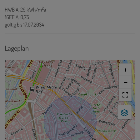
2
HWB
A, 29 kWh/m
a
fGEE
A, 0,75
gültig bis
17.07.2034
Lageplan
+
−