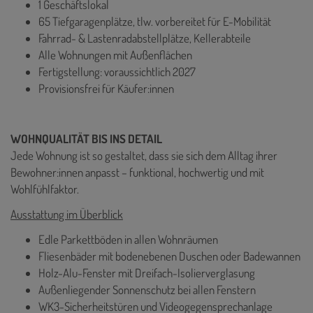
1 Geschäftslokal
65 Tiefgaragenplätze, tlw. vorbereitet für E-Mobilität
Fahrrad- & Lastenradabstellplätze, Kellerabteile
Alle Wohnungen mit Außenflächen
Fertigstellung: voraussichtlich 2027
Provisionsfrei für Käufer:innen
WOHNQUALITÄT BIS INS DETAIL
Jede Wohnung ist so gestaltet, dass sie sich dem Alltag ihrer
Bewohner:innen anpasst – funktional, hochwertig und mit
Wohlfühlfaktor.
Ausstattung im Überblick
Edle Parkettböden in allen Wohnräumen
Fliesenbäder mit bodenebenen Duschen oder Badewannen
Holz-Alu-Fenster mit Dreifach-Isolierverglasung
Außenliegender Sonnenschutz bei allen Fenstern
WK3-Sicherheitstüren und Videogegensprechanlage