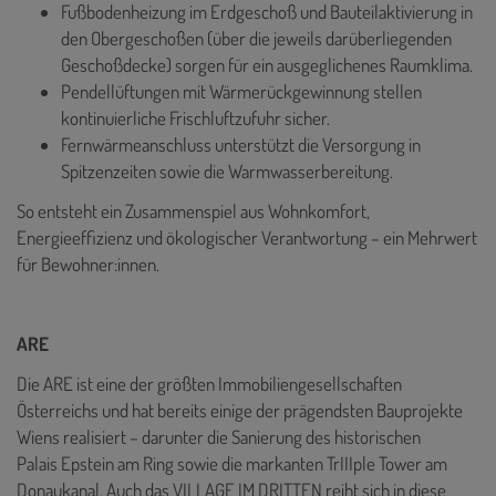
Fußbodenheizung im Erdgeschoß und Bauteilaktivierung in
den Obergeschoßen (über die jeweils darüberliegenden
Geschoßdecke) sorgen für ein ausgeglichenes Raumklima.
Pendellüftungen mit Wärmerückgewinnung stellen
kontinuierliche Frischluftzufuhr sicher.
Fernwärmeanschluss unterstützt die Versorgung in
Spitzenzeiten sowie die Warmwasserbereitung.
So entsteht ein Zusammenspiel aus Wohnkomfort,
Energieeffizienz und ökologischer Verantwortung – ein Mehrwert
für Bewohner:innen.
ARE
Die ARE ist eine der größten Immobiliengesellschaften
Österreichs und hat bereits einige der prägendsten Bauprojekte
Wiens realisiert – darunter die Sanierung des historischen
Palais Epstein am Ring sowie die markanten TrIIIple Tower am
Donaukanal. Auch das VILLAGE IM DRITTEN reiht sich in diese