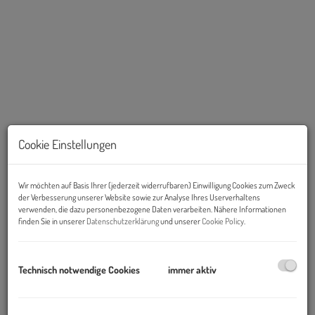
Cookie Einstellungen
Beschreibung
Wir möchten auf Basis Ihrer (jederzeit widerrufbaren) Einwilligung Cookies zum Zweck
der Verbesserung unserer Website sowie zur Analyse Ihres Userverhaltens
verwenden, die dazu personenbezogene Daten verarbeiten. Nähere Informationen
In einem Neubau in der Traungauergasse gelangen mehrere
finden Sie in unserer
Datenschutzerklärung
und unserer
Cookie Policy
.
Wohneinheiten
zur Vermietung!
Technisch notwendige Cookies
immer aktiv
Die Wohnungen sind
provisionsfrei
für die Mieterin/den Mieter.
Im Anhang erhalten Sie ebenso das Dokument "Preisliste" mit