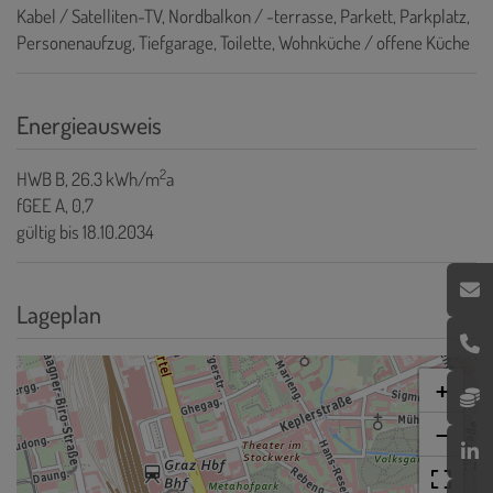
Kabel / Satelliten-TV
Nordbalkon / -terrasse
Parkett
Parkplatz
Personenaufzug
Tiefgarage
Toilette
Wohnküche / offene Küche
Energieausweis
2
HWB
B, 26.3 kWh/m
a
fGEE
A, 0,7
gültig bis
18.10.2034
Lageplan
+
−