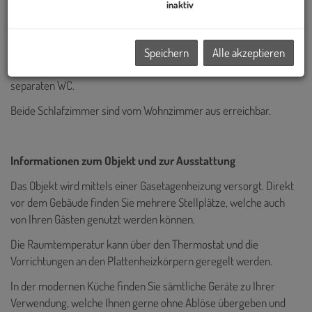
inaktiv
Raumaufteilung
Die Wohnung teilt sich in 3 Zimmer auf und liegt im echten 2.
Obergeschoss. Über den Vorraum gelangen Sie zum
Speichern
Alle akzeptieren
Wohnzimmer sowie zum Badezimmer, zur Küche und zum
separaten WC.
Beide Schlafzimmer sind vom Wohnzimmer aus erreichbar.
Informationen zum Objekt und zur Ausstattung
Das Objekt wird mittels einer Gasetagenheizung versorgt. Direkt
vor dem Gebäude finden Sie
mehrere
Stellplätze, welche auch
von Ihren Gästen genutzt werden können.
Die Raumtemperatur kann über den Thermostat und die
Vorrichtungen an den Plattenheizkörpern geregelt werden.
In der modernen Küche finden Sie sämtliche Geräte zu Ihrer
Verwendung, welche Ihnen gerne ohne Ablöse übergeben und