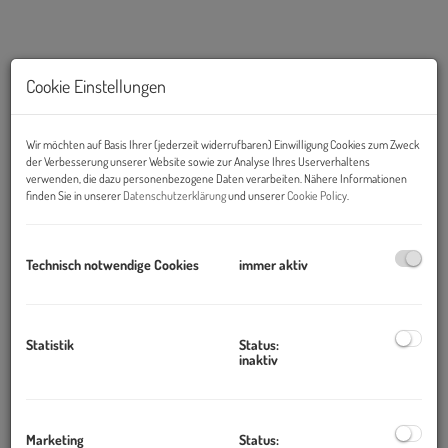
Cookie Einstellungen
Wir möchten auf Basis Ihrer (jederzeit widerrufbaren) Einwilligung Cookies zum Zweck
der Verbesserung unserer Website sowie zur Analyse Ihres Userverhaltens
verwenden, die dazu personenbezogene Daten verarbeiten. Nähere Informationen
finden Sie in unserer
Datenschutzerklärung
und unserer
Cookie Policy
.
Beschreibung
Technisch notwendige Cookies
immer aktiv
In einem Neubau gelangt eine frisch sanierte Wohnung zur
Vermietung mit ca. 80m²!
Statistik
Status:
inaktiv
Die Wohnung bietet Ihnen einen tollen Grundriss sowie eine
großartige öffentliche Anbindung.
Marketing
Status: