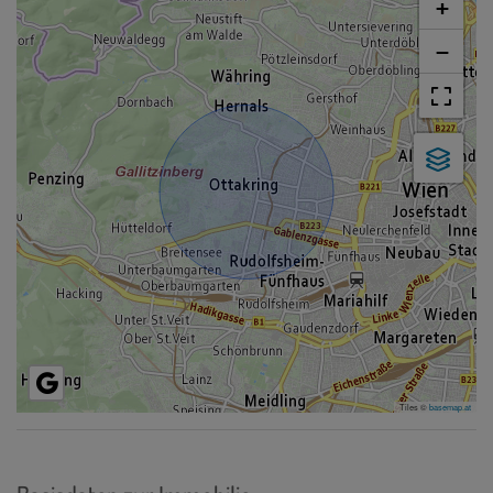
+
−
Tiles ©
basemap.at