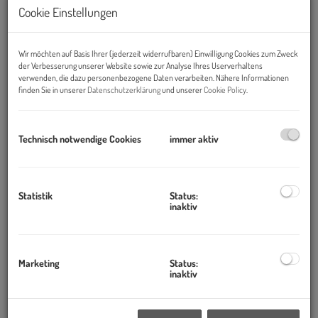
Cookie Einstellungen
Wir möchten auf Basis Ihrer (jederzeit widerrufbaren) Einwilligung Cookies zum Zweck
der Verbesserung unserer Website sowie zur Analyse Ihres Userverhaltens
verwenden, die dazu personenbezogene Daten verarbeiten. Nähere Informationen
finden Sie in unserer
Datenschutzerklärung
und unserer
Cookie Policy
.
Technisch notwendige Cookies
immer aktiv
Beschreibung
Statistik
Status:
inaktiv
U-BAHN-NÄHE
Das Wohnungseigentumspaket befindet sich im 9. Bezirk bei
der Volksoper und liegt direkt bei der Ubahn-Station "U6
Marketing
Status:
inaktiv
Währinger Straße - Volksoper".