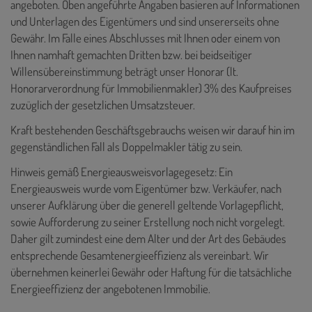
angeboten. Oben angeführte Angaben basieren auf Informationen
und Unterlagen des Eigentümers und sind unsererseits ohne
Gewähr. Im Falle eines Abschlusses mit Ihnen oder einem von
Ihnen namhaft gemachten Dritten bzw. bei beidseitiger
Willensübereinstimmung beträgt unser Honorar (lt.
Honorarverordnung für Immobilienmakler) 3% des Kaufpreises
zuzüglich der gesetzlichen Umsatzsteuer.
Kraft bestehenden Geschäftsgebrauchs weisen wir darauf hin im
gegenständlichen Fall als Doppelmakler tätig zu sein.
Hinweis gemäß Energieausweisvorlagegesetz: Ein
Energieausweis wurde vom Eigentümer bzw. Verkäufer, nach
unserer Aufklärung über die generell geltende Vorlagepflicht,
sowie Aufforderung zu seiner Erstellung noch nicht vorgelegt.
Daher gilt zumindest eine dem Alter und der Art des Gebäudes
entsprechende Gesamtenergieeffizienz als vereinbart. Wir
übernehmen keinerlei Gewähr oder Haftung für die tatsächliche
Energieeffizienz der angebotenen Immobilie.