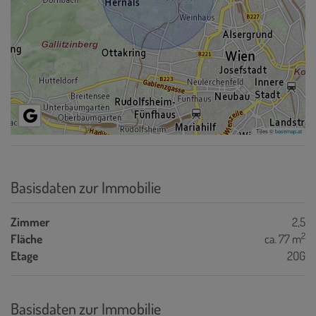
Tiles ©
basemap.at
Basisdaten zur Immobilie
Zimmer
2,5
2
Fläche
ca. 77 m
Etage
2OG
Basisdaten zur Immobilie