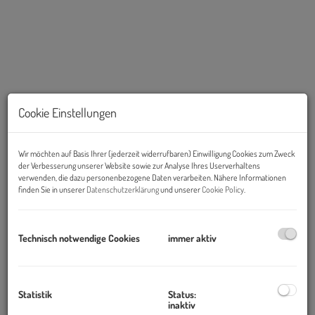
Cookie Einstellungen
Wohnzimmer 1
Wir möchten auf Basis Ihrer (jederzeit widerrufbaren) Einwilligung Cookies zum Zweck
der Verbesserung unserer Website sowie zur Analyse Ihres Userverhaltens
Beschreibung
verwenden, die dazu personenbezogene Daten verarbeiten. Nähere Informationen
finden Sie in unserer
Datenschutzerklärung
und unserer
Cookie Policy
.
Antonigasse
Technisch notwendige Cookies
immer aktiv
Erstbezug: Topsanierte Altbauwohnung, Top 10
Objekt und Ausstattung
:
Statistik
Status:
inaktiv