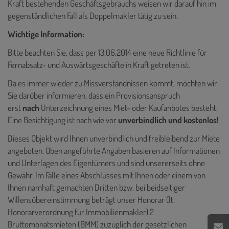
Kraft bestehenden Geschäftsgebrauchs weisen wir darauf hin im
gegenständlichen Fall als Doppelmakler tätig zu sein.
Wichtige Information:
Bitte beachten Sie, dass per 13.06.2014 eine neue Richtlinie für
Fernabsatz- und Auswärtsgeschäfte in Kraft getreten ist.
Da es immer wieder zu Missverständnissen kommt, möchten wir
Sie darüber informieren, dass ein Provisionsanspruch
erst
nach
Unterzeichnung eines Miet- oder Kaufanbotes besteht.
Eine Besichtigung ist nach wie vor
unverbindlich und kostenlos!
Dieses Objekt wird Ihnen unverbindlich und freibleibend zur Miete
angeboten. Oben angeführte Angaben basieren auf Informationen
und Unterlagen des Eigentümers und sind unsererseits ohne
Gewähr. Im Falle eines Abschlusses mit Ihnen oder einem von
Ihnen namhaft gemachten Dritten bzw. bei beidseitiger
Willensübereinstimmung beträgt unser Honorar (lt.
Honorarverordnung für Immobilienmakler) 2
Bruttomonatsmieten (BMM) zuzüglich der gesetzlichen