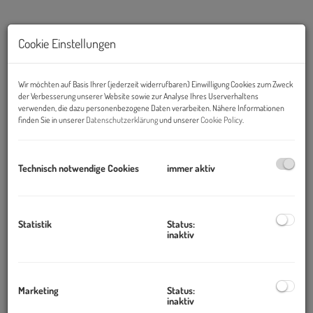
Cookie Einstellungen
Wir möchten auf Basis Ihrer (jederzeit widerrufbaren) Einwilligung Cookies zum Zweck
der Verbesserung unserer Website sowie zur Analyse Ihres Userverhaltens
verwenden, die dazu personenbezogene Daten verarbeiten. Nähere Informationen
finden Sie in unserer
Datenschutzerklärung
und unserer
Cookie Policy
.
Technisch notwendige Cookies
immer aktiv
Beschreibung
Wien Mitte, Zentrum, U3, U4, S-Bahn, Stadtpark
Statistik
Status:
inaktiv
Elegante, generalsanierte 4-Zimmer-Wohnung mit separater
Küche in Wien 3 Nähe Zentrum/Wien Mitte/ U3/U4/S-
Bahn/Stadtpark!
Marketing
Status:
Objekt und Ausstattung:
inaktiv