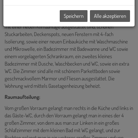
In einem schönen Wiener Zinshaus im 1. Liftstock (+ Mezzanin)
wird diese elegante 4-Zimmer-Wohnung ab sofort vermietet! Die
Speichern
Alle akzeptieren
Wohnung verfügt über 4 große Zimmer (S/W – Ausrichtung), die
mit einer neuen Klimaanlage ausgestattet sind, schönen
Stuckarbeiten, Deckenspots, neuen Fenstern mit 4-fach
Isolierung, sowie einer neuen Einbauküche mit Waschmaschine
und Mikrowelle, ein Badezimmer mit Badewanne und WC sowie
einem vorgelagerten Schrankraum, ein zweites kleines
Badezimmer mit Dusche, Waschbecken und WC, sowie ein extra
WC. Die Zimmer sind alle mit schönem Parkettboden sowie
geschmackvollem Marmor und Fliesen ausgestattet. Die
Wohnung wird mittels Gasetagenheizung beheizt.
Raumaufteilung:
Vom großen Vorraum gelangt man rechts in die Küche und links in
das Gäste-WC, durch den Vorraum gelangt man in eines der 4
großen Zimmer, von dem aus man zur Linken in ein großes
Schlafzimmer mit dem kleinen Bad mit WC gelangt, und zur
Rechten gelangt man in ein weiteres großes Zimmer und von