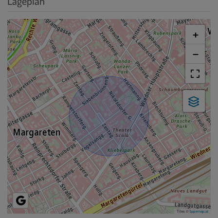
Lageplan
+
−
Tiles ©
basemap.at