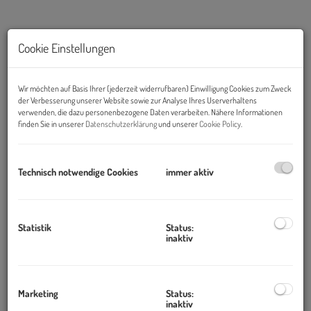
Cookie Einstellungen
Wir möchten auf Basis Ihrer (jederzeit widerrufbaren) Einwilligung Cookies zum Zweck
der Verbesserung unserer Website sowie zur Analyse Ihres Userverhaltens
verwenden, die dazu personenbezogene Daten verarbeiten. Nähere Informationen
finden Sie in unserer
Datenschutzerklärung
und unserer
Cookie Policy
.
Technisch notwendige Cookies
immer aktiv
Beschreibung
Objekt und Lage:
Statistik
Status:
Der moderne Büroneubau mit attraktiver Glasfassade in zentraler
inaktiv
Lage, nahe dem Matzleindorfer Platz und dem Hauptbahnhof
bietet neben der sehr hellen und repräsentativen Eingangshalle,
hochwertig ausgestattete Büroflächen.
Marketing
Status:
inaktiv