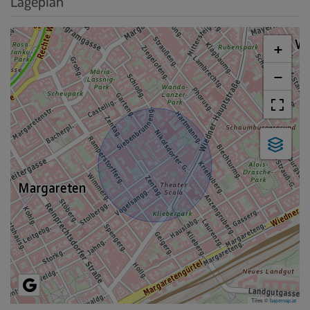
Lageplan
+
−
Tiles ©
basemap.at