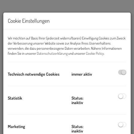
Cookie Einstellungen
Wir möchten auf Basis Ihrer (jederzeit widerrufbaren) Einwilligung Cookies zum Zweck
der Verbesserung unserer Website sowie zur Analyse Ihres Userverhaltens
verwenden, die dazu personenbezogene Daten verarbeiten. Nähere Informationen
finden Sie in unserer
Datenschutzerklärung
und unserer
Cookie Policy
.
Technisch notwendige Cookies
immer aktiv
Beschreibung
Objekt und Lage:
Statistik
Status:
Der moderne Büroneubau mit attraktiver Glasfassade in zentraler
inaktiv
Lage, nahe dem Matzleindorfer Platz und dem Hauptbahnhof
bietet neben der sehr hellen und repräsentativen Eingangshalle,
hochwertig ausgestattete Büroflächen.
Marketing
Status:
inaktiv