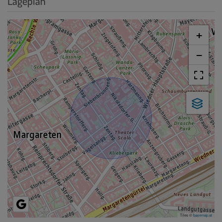
Lageplan
+
−
Tiles ©
basemap.at