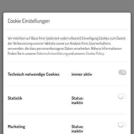
Cookie Einstellungen
Wir möchten auf Basis Ihrer (jederzeit widerrufbaren) Einwilligung Cookies zum Zweck
der Verbesserung unserer Website sowie zur Analyse Ihres Userverhaltens
verwenden, die dazu personenbezogene Daten verarbeiten. Nähere Informationen
finden Sie in unserer
Datenschutzerklärung
und unserer
Cookie Policy
.
Technisch notwendige Cookies
immer aktiv
Beschreibung
Objekt und Lage:
Statistik
Status:
Der moderne Büroneubau mit attraktiver Glasfassade in zentraler
inaktiv
Lage, nahe dem Matzleindorfer Platz und dem Hauptbahnhof
bietet neben der sehr hellen und repräsentativen Eingangshalle,
hochwertig ausgestattete Büroflächen.
Marketing
Status:
inaktiv