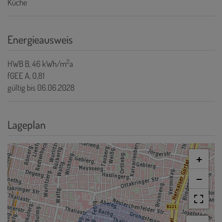
Küche
Energieausweis
2
HWB
B, 46 kWh/m
a
fGEE
A, 0,81
gültig bis
06.06.2028
Lageplan
+
−