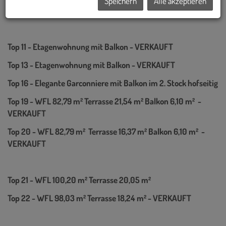
Speichern
Alle akzeptieren
PREISE AB € 4.551,75,- / m² im DACHGESCHOSS!!
Top 11 - Etagenwohnung mit Balkon - VERKAUFT
Top 13 - Etagenwohnung mit Balkon - VERKAUFT
Top 16 - Elegante Garconniere mit Balkon im 2. Stock hofseitig
Top 19 - WFL 82,79 m² Terrasse 21,54 m² Balkon 6,10 m² -
VERKAUFT
Top 20 - WFL 82,79 m² Terrasse 16,37 m² Balkon 6,10 m² -
VERKAUFT
Top 21 - WFL 100,20 m² Terrasse 20,05 m²
Top 22 - WFL 98,03 m² Terrasse 18,24 m² - VERKAUFT