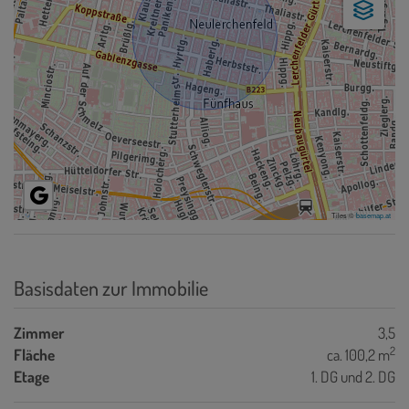
Tiles ©
basemap.at
Basisdaten zur Immobilie
Zimmer
3,5
2
Fläche
ca. 100,2 m
Etage
1. DG und 2. DG