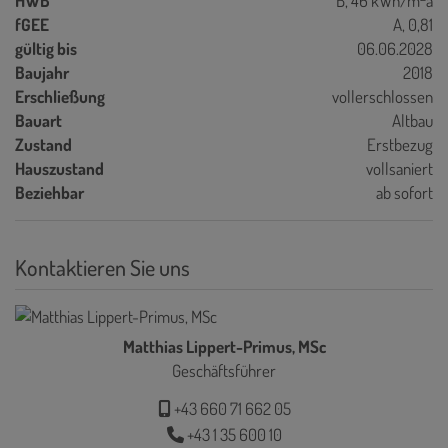
HWB
B, 46 kWh/m
a
fGEE
A, 0,81
gültig bis
06.06.2028
Baujahr
2018
Erschließung
vollerschlossen
Bauart
Altbau
Zustand
Erstbezug
Hauszustand
vollsaniert
Beziehbar
ab sofort
Kontaktieren Sie uns
Matthias Lippert-Primus, MSc
Geschäftsführer
+43 660 71 662 05
+43 1 35 600 10