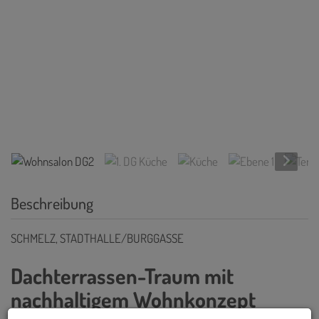
Wohnsalon DG2
Beschreibung
SCHMELZ, STADTHALLE/BURGGASSE
Dachterrassen-Traum mit
nachhaltigem Wohnkonzept