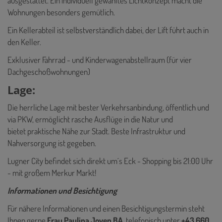
ausgestattet. Ein individuell gewähltes Lichtkonzept macht die
Wohnungen besonders gemütlich.
Ein Kellerabteil ist selbstverständlich dabei, der Lift führt auch in
den Keller.
Exklusiver Fahrrad - und Kinderwagenabstellraum (für vier
Dachgeschoßwohnungen)
Lage:
Die herrliche Lage mit bester Verkehrsanbindung, öffentlich und
via PKW, ermöglicht rasche Ausflüge in die Natur und
bietet praktische Nähe zur Stadt. Beste Infrastruktur und
Nahversorgung ist gegeben.
Lugner City befindet sich direkt um´s Eck - Shopping bis 21:00 Uhr
- mit großem Merkur Markt!
Informationen und Besichtigung
Für nähere Informationen und einen Besichtigungstermin steht
Ihnen gerne
Frau Paulina Joven BA
telefonisch unter
+43 660