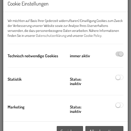
Cookie Einstellungen
Zum Verkauf gelangen
vier
exklusive Dachgeschoßwohnungen mit Terrassen. Die
Wir möchten auf Basis Ihrer (jederzeit widerrufbaren) Einwilligung Cookies zum Zweck
der Verbesserung unserer Website sowie zur Analyse Ihres Userverhaltens
Wohnungen zeichnet ein modernes und nachhaltiges
verwenden, die dazu personenbezogene Daten verarbeiten. Nähere Informationen
Wohnkonzept aus.
finden Sie in unserer
Datenschutzerklärung
und unserer
Cookie Policy
.
Ganz im Sinne des Prinzips Green Living wurde hier auf
ressourcenschonende Technik und besonders
Technisch notwendige Cookies
immer aktiv
energieeffiziente Maßnahmen gesetzt.
Der charmante Stil - Altbau hat 2018 eine Generalsanierung
erfahren - das Dachgeschoss wurde soeben neu ausgebaut.
Der
Statistik
Status:
inaktiv
neue Lift erschließt alle Geschosse barrierefrei.
Im Zuge des Dachgeschossausbau wurden drei
Etagenwohnungen kernsaniert. Die eleganten Kleinwohnungen
Marketing
Status:
stehen ebenso zum Verkauf und sind ideale Gästewohnungen für
inaktiv
Freunde und Familie.
Perfekt auch als Büro im Haus.