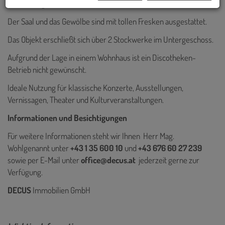
Vermietung.
Der Saal und das Gewölbe sind mit tollen Fresken ausgestattet.
Das Objekt erschließt sich über 2 Stockwerke im Untergeschoss.
Aufgrund der Lage in einem Wohnhaus ist ein Discotheken-
Betrieb nicht gewünscht.
Ideale Nutzung für klassische Konzerte, Ausstellungen,
Vernissagen, Theater und Kulturveranstaltungen.
Informationen und Besichtigungen
Für weitere Informationen steht wir Ihnen Herr Mag.
Wohlgenannt unter
+43 1 35 600 10
und
+43 676 60 27 239
sowie per E-Mail unter
office@decus.at
jederzeit gerne zur
Verfügung.
DECUS
Immobilien GmbH