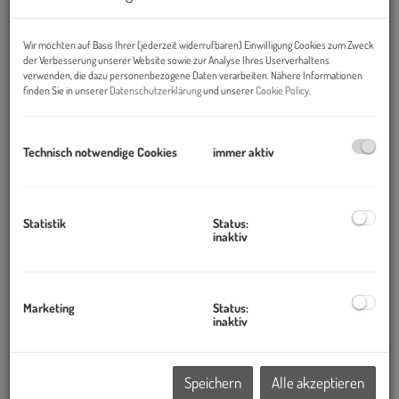
Wir möchten auf Basis Ihrer (jederzeit widerrufbaren) Einwilligung Cookies zum Zweck
der Verbesserung unserer Website sowie zur Analyse Ihres Userverhaltens
verwenden, die dazu personenbezogene Daten verarbeiten. Nähere Informationen
finden Sie in unserer
Datenschutzerklärung
und unserer
Cookie Policy
.
Technisch notwendige Cookies
immer aktiv
Saal
Statistik
Status:
inaktiv
Beschreibung
direkt Parlament - Schmerlingplatz
Marketing
Status:
inaktiv
PRUNKRÄUMLICHKEITEN - ideal für Galerien, Vernissagen,
Theater, Kulturräumlichkeiten
Speichern
Alle akzeptieren
Wunderschöne Location für Gewerbezwecke gelangt neu zur