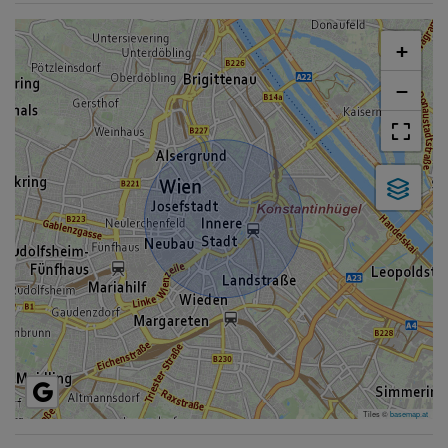
+
−
Tiles ©
basemap.at