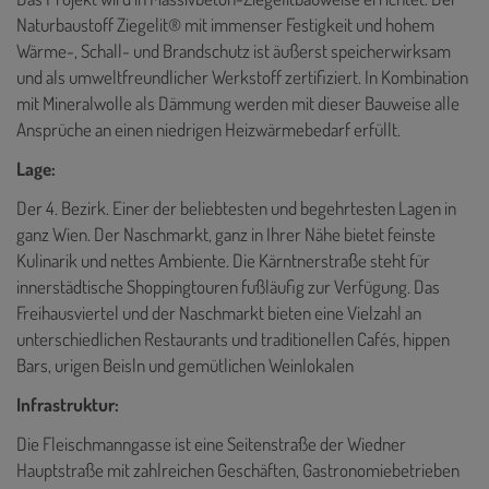
Naturbaustoff Ziegelit® mit immenser Festigkeit und hohem
Wärme-, Schall- und Brandschutz ist äußerst speicherwirksam
und als umweltfreundlicher Werkstoff zertifiziert. In Kombination
mit Mineralwolle als Dämmung werden mit dieser Bauweise alle
Ansprüche an einen niedrigen Heizwärmebedarf erfüllt.
Lage:
Der 4. Bezirk. Einer der beliebtesten und begehrtesten Lagen in
ganz Wien. Der Naschmarkt, ganz in Ihrer Nähe bietet feinste
Kulinarik und nettes Ambiente. Die Kärntnerstraße steht für
innerstädtische Shoppingtouren fußläufig zur Verfügung. Das
Freihausviertel und der Naschmarkt bieten eine Vielzahl an
unterschiedlichen Restaurants und traditionellen Cafés, hippen
Bars, urigen Beisln und gemütlichen Weinlokalen
Infrastruktur:
Die Fleischmanngasse ist eine Seitenstraße der Wiedner
Hauptstraße mit zahlreichen Geschäften, Gastronomiebetrieben