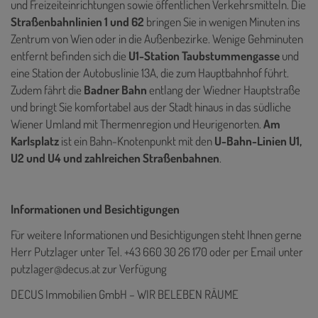
und Freizeiteinrichtungen sowie öffentlichen Verkehrsmitteln. Die
Straßenbahnlinien 1 und 62
bringen Sie in wenigen Minuten ins
Zentrum von Wien oder in die Außenbezirke. Wenige Gehminuten
entfernt befinden sich die
U1-Station Taubstummengasse
und
eine Station der Autobuslinie 13A, die zum Hauptbahnhof führt.
Zudem fährt die
Badner Bahn
entlang der Wiedner Hauptstraße
und bringt Sie komfortabel aus der Stadt hinaus in das südliche
Wiener Umland mit Thermenregion und Heurigenorten.
Am
Karlsplatz
ist ein Bahn-Knotenpunkt mit den
U-Bahn-Linien U1,
U2 und U4 und zahlreichen Straßenbahnen
.
Informationen und Besichtigungen
Für weitere Informationen und Besichtigungen steht Ihnen gerne
Herr Putzlager unter Tel. +43 660 30 26 170 oder per Email unter
putzlager@decus.at
zur Verfügung
DECUS Immobilien GmbH – WIR BELEBEN RÄUME