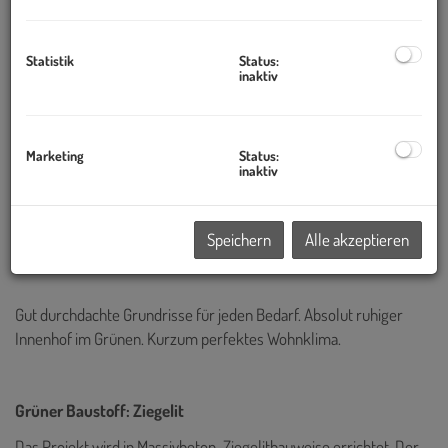
2-4 Zimmer
Statistik
Status:
inaktiv
Ausstattung:
Fußbodenheizung
elektr. Außenjalousie
Marketing
Status:
bodentiefe Fenster
inaktiv
Freifläche
bei jeder Einheit
Badezimmer nach IHREM Wunsch
Speichern
Alle akzeptieren
Luftwärmepumpe
Gut durchdachte Grundrisse für jeden Bedarf. Absolut ruhiger
Innenhof im Grünen. Kurzum perfektes Wohnklima.
Grüner Baustoff: Ziegelit
Das Projekt wird in Massivbeton-Ziegelitbauweise errichtet. Der