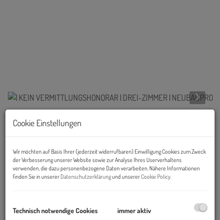
Cookie Einstellungen
Beschreibung
Taubstummengasse
Wir möchten auf Basis Ihrer (jederzeit widerrufbaren) Einwilligung Cookies zum Zweck
der Verbesserung unserer Website sowie zur Analyse Ihres Userverhaltens
HOCHWERTIGER NEUBAU IN BELIEBTER LAGE
verwenden, die dazu personenbezogene Daten verarbeiten. Nähere Informationen
finden Sie in unserer
Datenschutzerklärung
und unserer
Cookie Policy
.
34 WOHNEINHEITEN
Technisch notwendige Cookies
immer aktiv
45m² - 113m²