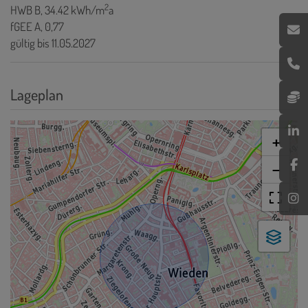
2
HWB
B, 34.42 kWh/m
a
fGEE
A, 0,77
gültig bis
11.05.2027
Lageplan
+
−