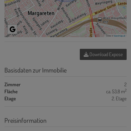
Tiles ©
basemap.at
Download Expose
Basisdaten zur Immobilie
Zimmer
2
2
Fläche
ca. 53,8 m
Etage
2. Etage
Preisinformation