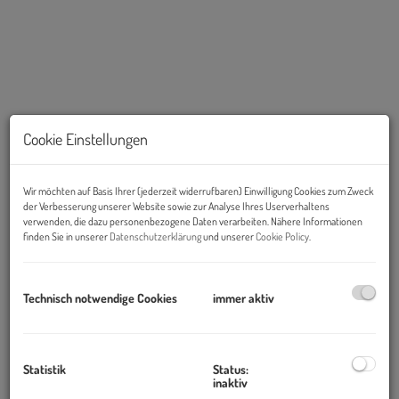
Cookie Einstellungen
Wir möchten auf Basis Ihrer (jederzeit widerrufbaren) Einwilligung Cookies zum Zweck
der Verbesserung unserer Website sowie zur Analyse Ihres Userverhaltens
verwenden, die dazu personenbezogene Daten verarbeiten. Nähere Informationen
Beschreibung
finden Sie in unserer
Datenschutzerklärung
und unserer
Cookie Policy
.
Objekt und Lage:
Technisch notwendige Cookies
immer aktiv
Das
LANDMARX
ausgezeichnet mit mehreren
Architekturpreisen, wurde von den renommierten Architekten
Günther Domenig, Hermann Eisenköck und Herfried Peyker
entworfen und in den Jahren 2002 bis 2004 errichtet.
Statistik
Status:
inaktiv