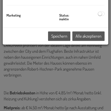
Die unkonventionelle Form des Gebäudes mit einer Länge von 255
m und 60 m Höhe an seinem unverwechselbar emporragenden
„Flügel“, macht das LANDMARX zu einem baulichen Highlight in St.
Marketing
Status:
Marx.
inaktiv
Öffentlich mit der nahe gelegenen U3 Station "Schlachthausgasse"
und Busanbindungen direkt vor dem Haus, wie auch für den
Speichern
Alle akzeptieren
Individualverkehr ist beste Erreichbarkeit gegeben, das
LANDMARX profitiert von der idealen Lage direkt am Rennweg
zwischen der City und dem Flughafen.
Beste Infrastruktur ist
neben den hauseigenen Einrichtungen, auch im nahen Umfeld
gewährleistet. Die
Mieter des Hauses können ebenso im
angrenzenden Robert-Hochner-Park angenehme Pausen
verbringen.
Die
Betriebskosten
in Höhe von € 4,85/m²/Monat/netto
(inkl.
Heizung und Kühlung) verstehen sich als zirka Angaben.
Mietpreis:
ab € 14,50 m²/Monat/netto (je nach Ausstattung und