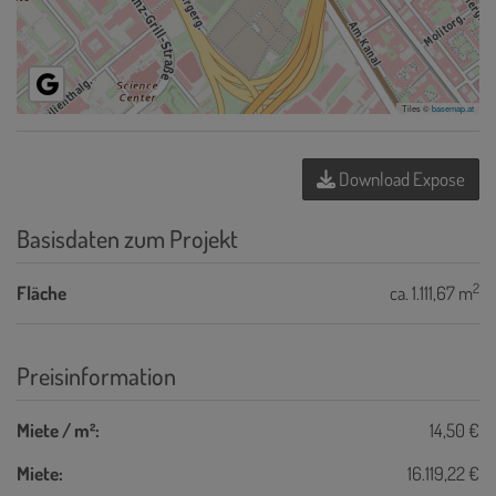
Tiles ©
basemap.at
Download Expose
Basisdaten zum Projekt
2
Fläche
ca. 1.111,67 m
Preisinformation
Miete / m²:
14,50 €
Miete:
16.119,22 €