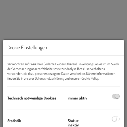
Cookie Einstellungen
Wir möchten auf Basis Ihrer (jederzeit widerrufbaren) Einwilligung Cookies zum Zweck
der Verbesserung unserer Website sowie zur Analyse Ihres Userverhaltens
Beschreibung
verwenden, die dazu personenbezogene Daten verarbeiten. Nähere Informationen
finden Sie in unserer
Datenschutzerklärung
und unserer
Cookie Policy
.
Objekt und Lage:
Der Wiener Westbahnhof wurde 2011 völlig neu gestaltet - die
Technisch notwendige Cookies
immer aktiv
moderne, zeitgerechte und innovative Architektur und Konzeption
lässt ihn seither wieder in neuem Glanz erstrahlen.
Hier finden Sie das Business Center Westbahnhof, mitten im
Statistik
Status:
inaktiv