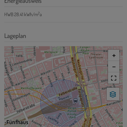
Energieausweis
2
HWB
28.41 kWh/m
a
Lageplan
+
−