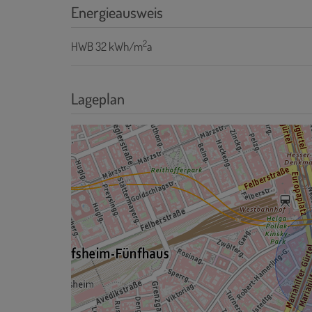
Energieausweis
2
HWB
32 kWh/m
a
Lageplan