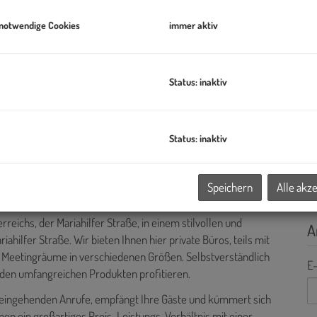
K
 notwendige Cookies
immer aktiv
Status: inaktiv
Status: inaktiv
Speichern
Alle akz
eichs, der Mariahilfer Straße, in einem stilvollen und
A
hilfer Straße. Wir bieten Ihnen hier private Büros, teils mit
d Meetingräume in verschiedenen Größen. Selbstverständlich
E-
 den umfangreichen Produkten profitieren.
e eingehenden Anrufe, empfängt Ihre Gäste und kümmert sich
nen ein großartiges Preis-Leistungs-Verhältnis mit einer