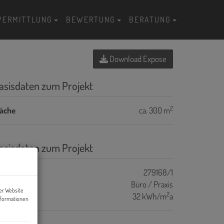
VERMITTLUNG
BEWERTUNG
BERATUNG
Download Expose
asisdaten zum Projekt
2
läche
ca. 300 m
asisdaten zum Projekt
ojektnr.
279168/1
bjektart
Büro / Praxis
er Website
2
WB
32 kWh/m
a
nformationen