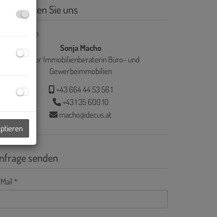
ontaktieren Sie uns
Sonja Macho
Senior Immobilienberaterin Büro- und
Gewerbeimmobilien
+43 664 44 53 56 1
+43 1 35 600 10
macho@decus.at
eptieren
nfrage senden
Mail