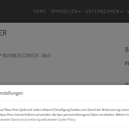
HOME
IMMOBILIEN
UNTERNEHMEN
ER
B
F
B
instellungen
Pr
O
auf Basis Ihrer (jederzeit widerrufbaren) Einwilligung Cookies zum Zweck der Verbesserung unser
H
alyse Ihres Userverhaltens verwenden, die dazu personenbezogene Daten verarbeiten. Nähere I
n unserer
Datenschutzerklärung
und unserer
Cookie Policy
.