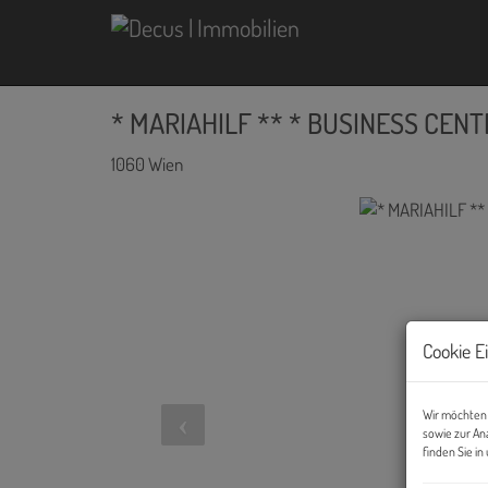
* MARIAHILF ** * BUSINESS CENT
1060 Wien
Cookie E
Wir möchten 
sowie zur An
finden Sie i