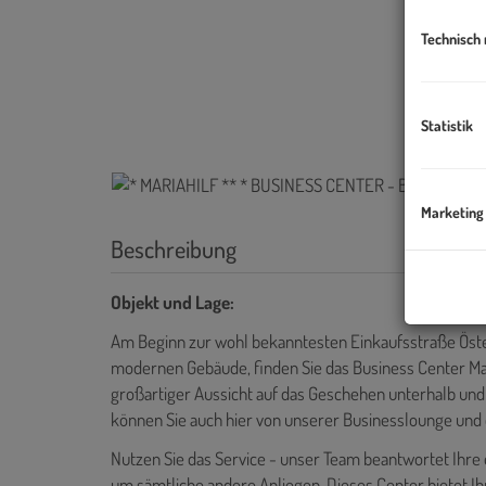
Technisch
Statistik
Marketing
Beschreibung
Objekt und Lage:
Am Beginn zur wohl bekanntesten Einkaufsstraße Österr
modernen Gebäude, finden Sie das Business Center Maria
großartiger Aussicht auf das Geschehen unterhalb un
können Sie auch hier von unserer Businesslounge und
Nutzen Sie das Service - unser Team beantwortet Ihr
um sämtliche andere Anliegen. Dieses Center bietet Ih