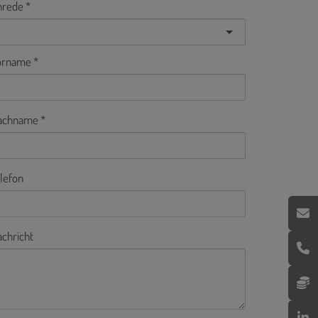
nrede
orname
achname
lefon
chricht