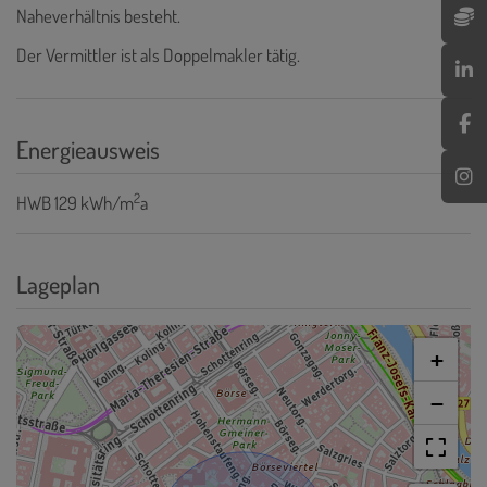
Naheverhältnis besteht.
Der Vermittler ist als Doppelmakler tätig.
Energieausweis
2
HWB
129 kWh/m
a
Lageplan
+
−