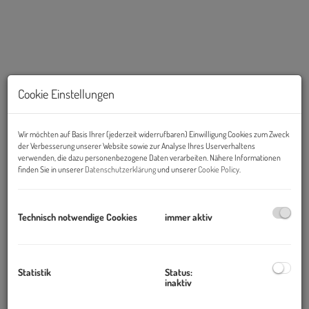
Cookie Einstellungen
Wir möchten auf Basis Ihrer (jederzeit widerrufbaren) Einwilligung Cookies zum Zweck
der Verbesserung unserer Website sowie zur Analyse Ihres Userverhaltens
verwenden, die dazu personenbezogene Daten verarbeiten. Nähere Informationen
finden Sie in unserer
Datenschutzerklärung
und unserer
Cookie Policy
.
Beschreibung
Objekt und Lage:
Technisch notwendige Cookies
immer aktiv
Das Business Center Wien Graben 19 liegt an einer der
berühmtesten Straßen in der Altstadt. Nur wenige Minuten vom
Stephansdom und der Hofburg entfernt direkt in der attraktiven
Statistik
Status:
inaktiv
Fußgängerzone mit den traditionsreichen Einkaufsstraßen
Kärntner Straße, Graben und Kohlmarkt. In der Nähe von Banken,