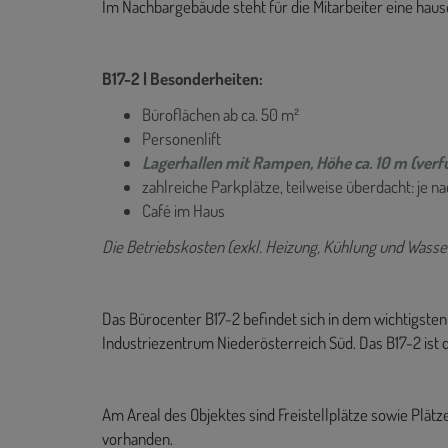
Im Nachbargebäude steht für die Mitarbeiter eine haus
B17-2 | Besonderheiten:
Büroflächen ab ca. 50 m²
Personenlift
Lagerhallen mit Rampen, Höhe ca. 10 m (verf
zahlreiche Parkplätze, teilweise überdacht: je n
Café im Haus
Die Betriebskosten (exkl. Heizung, Kühlung und Wasser
Das Bürocenter B17-2 befindet sich in dem wichtigst
Industriezentrum Niederösterreich Süd.
Das B17-2 ist 
Am Areal des Objektes sind Freistellplätze sowie Plät
vorhanden.