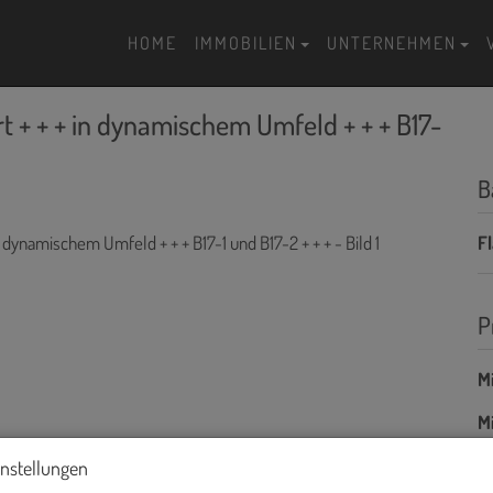
HOME
IMMOBILIEN
UNTERNEHMEN
 + + + in dynamischem Umfeld + + + B17-
B
F
P
Mi
Mi
B
instellungen