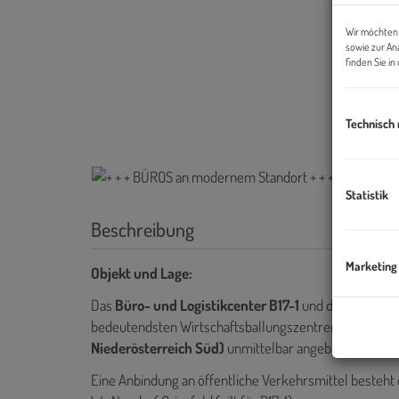
Wir möchten 
sowie zur An
finden Sie i
Technisch
Statistik
Beschreibung
Marketing
Objekt und Lage:
Das
Büro- und Logistikcenter B17-1
und das
Büro- un
bedeutendsten Wirtschaftsballungszentren im Süden
Niederösterreich Süd)
unmittelbar angebunden an di
Eine Anbindung an öffentliche Verkehrsmittel besteht 