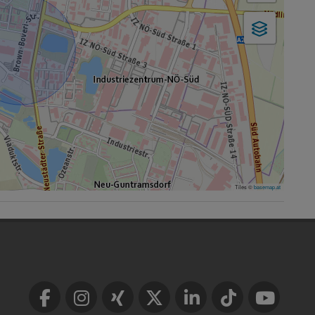
Tiles ©
basemap.at