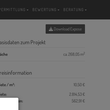
VERMITTLUNG
BEWERTUNG
BERATUNG
Download Expose
asisdaten zum Projekt
2
läche
ca. 268,05 m
reisinformation
ete / m²:
10,50 €
ete:
2.814,53 €
etriebskosten:
562,91 €