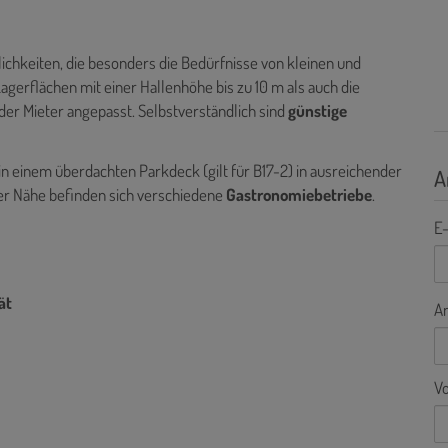
ichkeiten, die besonders die Bedürfnisse von kleinen und
gerflächen mit einer Hallenhöhe bis zu 10 m als auch die
er Mieter angepasst. Selbstverständlich sind
günstige
 in einem überdachten Parkdeck (gilt für B17-2) in ausreichender
A
rer Nähe befinden sich verschiedene
Gastronomiebetriebe
.
E-
ät
A
V