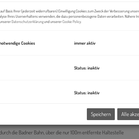
Pr
auf Basis Ihrer (jederzeit widerrufbaren) Einwilligung Cookies zum Zweck der Verbesserung unser
Di
alyse Ihres Userverhaltens verwenden, die dazu personenbezogene Daten verarbeiten. Nähere I
n unserer
Datenschutzerklärung
und unserer
Cookie Policy
.
ve
 notwendige Cookies
immer aktiv
B
Pr
Status: inaktiv
O
H
Status: inaktiv
K
d Logistikcenter B17-2
befinden sich in einem der
 von Wien- dem
IZ-NÖ Süd (Industriezentrum
Speichern
Alle akz
e Autobahn A2 (Ausfahrt Wiener Neudorf).
durch die Badner Bahn, über die nur 100m entfernte Haltestelle