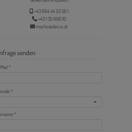
+43 664 44 53 56 1
+43 1 35 600 10
macho@decus.at
nfrage senden
Mail
nrede
orname