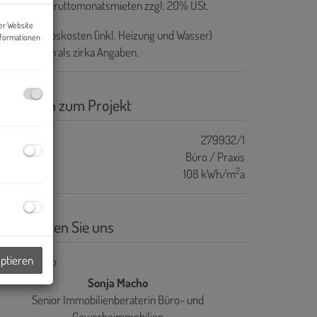
ovision:
3 Bruttomonatsmieten zzgl. 20% USt.
er Website
e ab-Betriebskosten (inkl. Heizung und Wasser)
nformationen
rstehen sich als zirka Angaben.
asisdaten zum Projekt
ojektnr.
279932/1
bjektart
Büro / Praxis
2
WB
108 kWh/m
a
ontaktieren Sie uns
eptieren
Sonja Macho
Senior Immobilienberaterin Büro- und
Gewerbeimmobilien