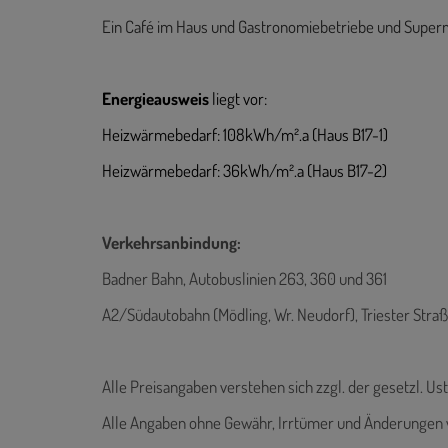
Ein Café im Haus und Gastronomiebetriebe und Supermä
Energieausweis
liegt vor:
Heizwärmebedarf: 108kWh/m².a (Haus B17-1)
Heizwärmebedarf: 36kWh/m².a (Haus B17-2)
Verkehrsanbindung:
Badner Bahn, Autobuslinien 263, 360 und 361
A2/Südautobahn (Mödling, Wr. Neudorf), Triester Stra
Alle Preisangaben verstehen sich zzgl. der gesetzl. Ust
Alle Angaben ohne Gewähr, Irrtümer und Änderungen 