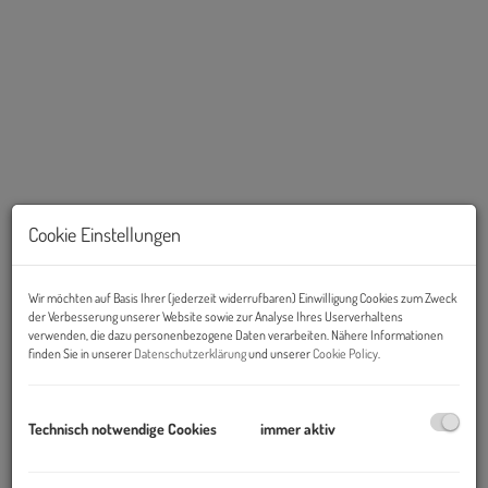
Cookie Einstellungen
Beschreibung
Wir möchten auf Basis Ihrer (jederzeit widerrufbaren) Einwilligung Cookies zum Zweck
Objekt und Lage:
der Verbesserung unserer Website sowie zur Analyse Ihres Userverhaltens
verwenden, die dazu personenbezogene Daten verarbeiten. Nähere Informationen
Das
Büro- und Logistikcenter B17-1
und das
Büro- und
finden Sie in unserer
Datenschutzerklärung
und unserer
Cookie Policy
.
Logistikcenter B17-2
befinden sich in einem der bedeutendsten
Wirtschaftsballungszentren im Süden von Wien- dem
IZ-NÖ Süd
(Industriezentrum Niederösterreich Süd)
unmittelbar
Technisch notwendige Cookies
immer aktiv
angebunden an die Autobahn A2 (Ausfahrt Wiener Neudorf).
Eine Anbindung an öffentliche Verkehrsmittel besteht durch die