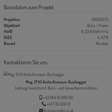
Basisdaten zum Projekt
Projektnr.
280293/5
Objektart
Büro / Praxis
2
HWB
B, 23.9 kWh/m
a
fGEE
A, 0,79
Bauart
Neubau
Kontaktieren Sie uns
Mag. (FH) Anita Kronaus-Buchegger
Leitung Investment, Büro- und Gewerbeimmobilien
+43 664 16 096 66
+43 1 35 600 10
kronaus@decus.at