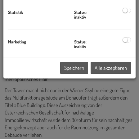
Phänomenal – der Ausblick vom 202 m hohen Millennium Tower.
360 Grad unverbaubare Panorama-Sicht
auf Wien, die Donau
Statistik
Status:
und weit darüber hinaus. Einschließlich Antennenmast überragt
inaktiv
der Tower der Wiener Architektengruppe den Stephansdom um
65 Meter.
Der
Millennium Tower
wurde 1999 als multifunktionales
Marketing
Status:
inaktiv
Zentrum fertiggestellt und gilt als erstes gemischtes Bauprojekt
Wiens. Mit seinem Einkaufs- und Dienstleistungszentrum, der
Kinowelt und Gastronomie hat die
Millennium City
in Premium-
Speichern
Alle akzeptieren
Lage am Donauufer das, was man Flair nennt – urbanes,
metropolitisches Flair.
Der Tower macht nicht nur in der Wiener Skyline eine gute Figur,
das Multifunktionsgebäude am Donauufer trägt außerdem den
Titel » Blue Building «. Diese Auszeichnung von der
Österreichischen Gesellschaft für nachhaltige
Immobilienwirtschaft wurde dem Büroturm für sein nachhaltiges
Energiekonzept aber auch für die Raumnutzung im gesamten
Gebäude verliehen.