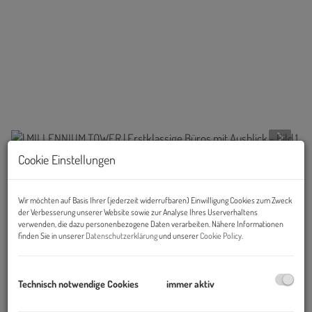
Cookie Einstellungen
Beschreibung
Wir möchten auf Basis Ihrer (jederzeit widerrufbaren) Einwilligung Cookies zum Zweck
Objekt und Lage:
der Verbesserung unserer Website sowie zur Analyse Ihres Userverhaltens
verwenden, die dazu personenbezogene Daten verarbeiten. Nähere Informationen
finden Sie in unserer
Datenschutzerklärung
und unserer
Cookie Policy
.
Der von international renommierten Architekten
Gustav Peichl
,
Boris Podrecca und Rudolf Weber entworfene Millennium Tower
ist ein eindrucksvolles Wahrzeichen der Wiener Skyline und der
Technisch notwendige Cookies
immer aktiv
markanteste Büroturm Österreichs.