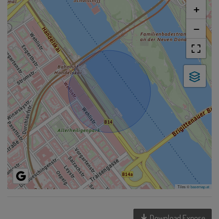
+
−
Tiles ©
basemap.at
Download Expose