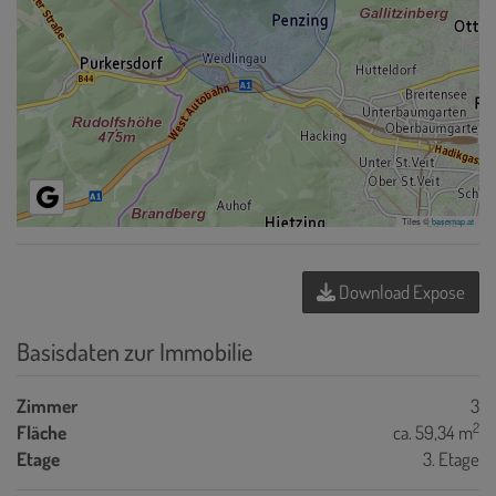
Tiles ©
basemap.at
Download Expose
Basisdaten zur Immobilie
Zimmer
3
2
Fläche
ca. 59,34 m
Etage
3. Etage