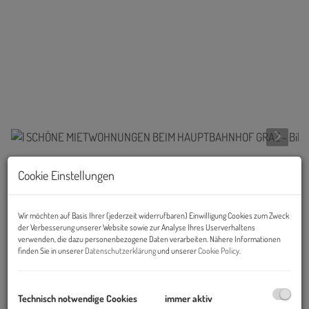
Cookie Einstellungen
Beschreibung
In einem Neubau in der Waagner-Biro-Straße gelangen mehrere
Wir möchten auf Basis Ihrer (jederzeit widerrufbaren) Einwilligung Cookies zum Zweck
Wohneinheiten
mit 34 - 71 m² zur Vermietung!
der Verbesserung unserer Website sowie zur Analyse Ihres Userverhaltens
verwenden, die dazu personenbezogene Daten verarbeiten. Nähere Informationen
finden Sie in unserer
Datenschutzerklärung
und unserer
Cookie Policy
.
Die Wohnungen sind
provisionsfrei
für die Mieterin/den Mieter.
Technisch notwendige Cookies
immer aktiv
Informationen zum Objekt und zur Ausstattung