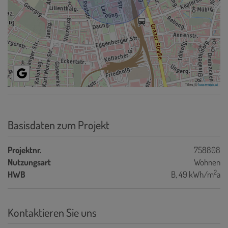
Tiles ©
basemap.at
Basisdaten zum Projekt
Projektnr.
758808
Nutzungsart
Wohnen
2
HWB
B, 49 kWh/m
a
Kontaktieren Sie uns