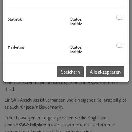
Die Wärmeversorgung erfolgt über
Fernwärme
und wird über die
Fußbodenheizung abgegeben. Jede Einheit erhält einen
Statistik
Status:
Mietwärmemengenzähler.
inaktiv
Die Mietwohnungen bieten Ihnen sorgfältig geplante Grundrisse,
umfassenden Lebenskomfort und besitzen 2 bis 3 Zimmer.
Marketing
Status:
Zur vorhandenen Ausstattung zählen eine
Küche
, ein Badezimmer
inaktiv
und hochwertige
Eichen-Klebeparkettböden
in den Wohn- und
Schlafräumen.
Speichern
Alle akzeptieren
Die Küche umfasst einen Kühlschrank, einen Geschirrspüler,
einen Backofen, einen Dunstabzug, eine Spüle sowie einen E-
Herd.
Ein SAT-Anschluss ist vorhanden und ein eigenes Kellerabteil gibt
es auch für jede/n BewohnerIn.
In der hauseigenen Tiefgarage haben Sie die Möglichkeit,
einen
PKW-Stellplatz
zusätzlich anzumieten, insofern zum
Zeitpunkt der Anmietung Plätze verfügbar sind.