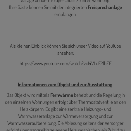
Garage unddem Erdgeschoss zu Ihrer Wohnung.
Ihre Gäste können Sie mit der integrierten
Freisprechanlage
empfangen.
Als kleinen Einblick können Sie sich unser Video auf YouTube
ansehen:
https://www.youtube.com/watch?v=14VLuF2lbEE
Informationen zum Objekt und zur Ausstattung
Das Objekt wird mittels
Fernwärme
beheizt und die Regelung in
den einzelnen Wohnungen erfolgt über Thermostatventile an den
Heizkörpern. Es gibt eine zentrale Heizungs- und
Warmwasseranlage zur Wärmeversorgung und zur
Warmwasseraufbereitung. Die Ablesung seitens der Versorger
erfolgt über gangseitig gelegene Heizungsnischen, ein Zutritt zu