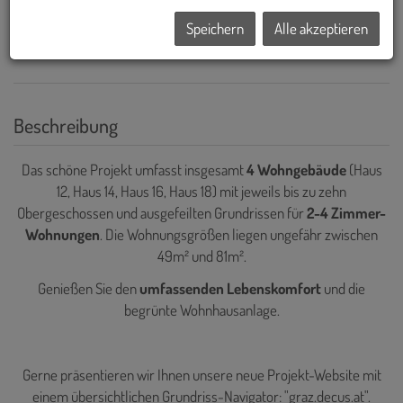
Speichern
Alle akzeptieren
Beschreibung
Das schöne Projekt umfasst insgesamt
4 Wohngebäude
(Haus
12, Haus 14, Haus 16, Haus 18) mit jeweils bis zu zehn
Obergeschossen und ausgefeilten Grundrissen für
2-4 Zimmer-
Wohnungen
. Die Wohnungsgrößen liegen ungefähr zwischen
49m² und 81m².
Genießen Sie den
umfassenden Lebenskomfort
und die
begrünte Wohnhausanlage.
Gerne präsentieren wir Ihnen unsere neue Projekt-Website mit
einem übersichtlichen Grundriss-Navigator: "graz.decus.at".