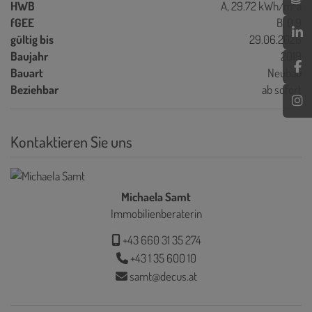
2
HWB
A, 29.72 kWh/m
a
fGEE
B, 0,9
gültig bis
29.06.2026
Baujahr
2019
Bauart
Neubau
Beziehbar
ab sofort
Kontaktieren Sie uns
Michaela Samt
Immobilienberaterin
+43 660 31 35 274
+43 1 35 600 10
samt@decus.at