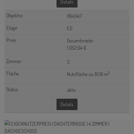
Details
1164047
EG
Gesamtmiete:
1.052,04 €
3
2
Nutzfläche ca. 81,16 m
aktiv
Details