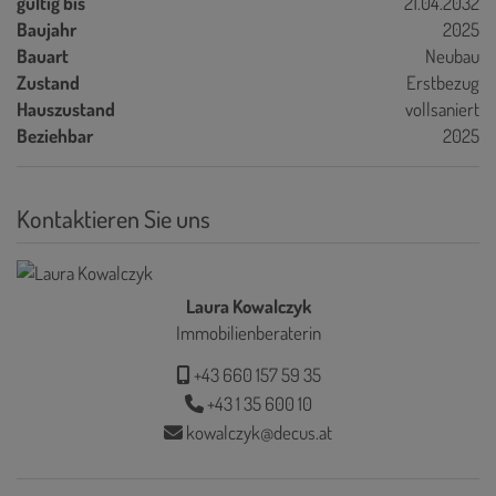
gültig bis
21.04.2032
Baujahr
2025
Bauart
Neubau
Zustand
Erstbezug
Hauszustand
vollsaniert
Beziehbar
2025
Kontaktieren Sie uns
Laura Kowalczyk
Immobilienberaterin
+43 660 157 59 35
+43 1 35 600 10
kowalczyk@decus.at