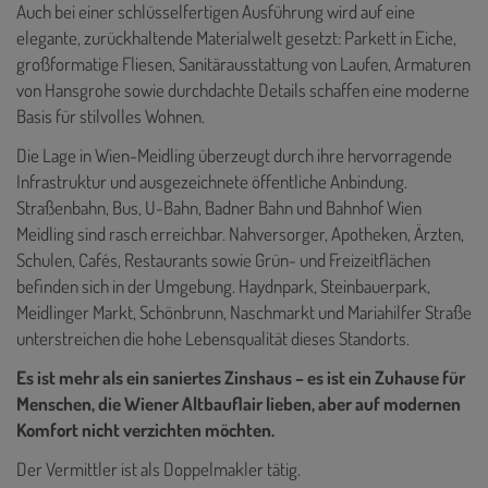
Auch bei einer schlüsselfertigen Ausführung wird auf eine
elegante, zurückhaltende Materialwelt gesetzt: Parkett in Eiche,
großformatige Fliesen, Sanitärausstattung von Laufen, Armaturen
von Hansgrohe sowie durchdachte Details schaffen eine moderne
Basis für stilvolles Wohnen.
Die Lage in Wien-Meidling überzeugt durch ihre hervorragende
Infrastruktur und ausgezeichnete öffentliche Anbindung.
Straßenbahn, Bus, U-Bahn, Badner Bahn und Bahnhof Wien
Meidling sind rasch erreichbar. Nahversorger, Apotheken, Ärzten,
Schulen, Cafés, Restaurants sowie Grün- und Freizeitflächen
befinden sich in der Umgebung. Haydnpark, Steinbauerpark,
Meidlinger Markt, Schönbrunn, Naschmarkt und Mariahilfer Straße
unterstreichen die hohe Lebensqualität dieses Standorts.
Es ist mehr als ein saniertes Zinshaus – es ist ein Zuhause für
Menschen, die Wiener Altbauflair lieben, aber auf modernen
Komfort nicht verzichten möchten.
Der Vermittler ist als Doppelmakler tätig.