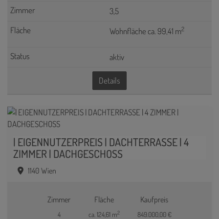
3,5
2
Wohnfläche ca. 99,41 m
aktiv
Details
| EIGENNUTZERPREIS | DACHTERRASSE | 4
ZIMMER | DACHGESCHOSS
1140 Wien
Zimmer
Fläche
Kaufpreis
2
4
ca. 124,61 m
849.000,00 €