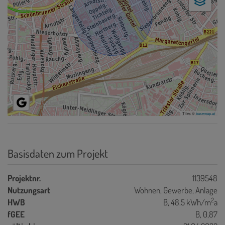
Tiles ©
basemap.at
Basisdaten zum Projekt
Projektnr.
1139548
Nutzungsart
Wohnen
Gewerbe
Anlage
2
HWB
B, 48.5 kWh/m
a
fGEE
B, 0,87