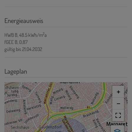
Energieausweis
2
HWB
B, 48.5 kWh/m
a
fGEE
B, 0,87
gültig bis
21.04.2032
Lageplan
+
−