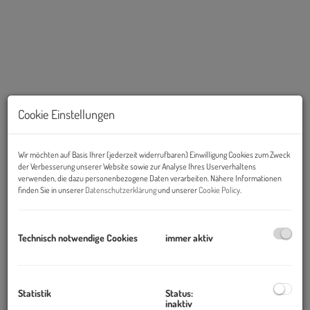
Cookie Einstellungen
Wir möchten auf Basis Ihrer (jederzeit widerrufbaren) Einwilligung Cookies zum Zweck
der Verbesserung unserer Website sowie zur Analyse Ihres Userverhaltens
Beschreibung
verwenden, die dazu personenbezogene Daten verarbeiten. Nähere Informationen
finden Sie in unserer
Datenschutzerklärung
und unserer
Cookie Policy
.
EXKLUSIVES SEEDOMIZIL-PROJEKT IN NEUSIEDL AM SEE
Wohnen direkt am Wasser – in stilvollem Design &
Technisch notwendige Cookies
immer aktiv
nachhaltiger Qualität
Erleben Sie das Außergewöhnliche: Direkt am Ufer des
Neusiedler Sees entsteht ein einzigartiges Ensemble
Statistik
Status:
hochwertiger Seehäuser mit Wohnflächen von
83 bis 141 m²
.
inaktiv