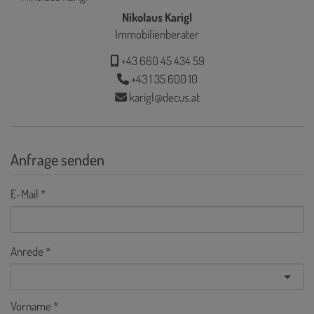
Nikolaus Karigl
Immobilienberater
+43 660 45 434 59
+43 1 35 600 10
karigl@decus.at
Anfrage senden
E-Mail
Anrede
Vorname