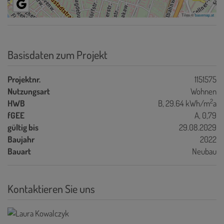
Tiles ©
basemap.at
Basisdaten zum Projekt
Projektnr.
1151575
Nutzungsart
Wohnen
2
HWB
B, 29.64 kWh/m
a
fGEE
A, 0,79
gültig bis
29.08.2029
Baujahr
2022
Bauart
Neubau
Kontaktieren Sie uns