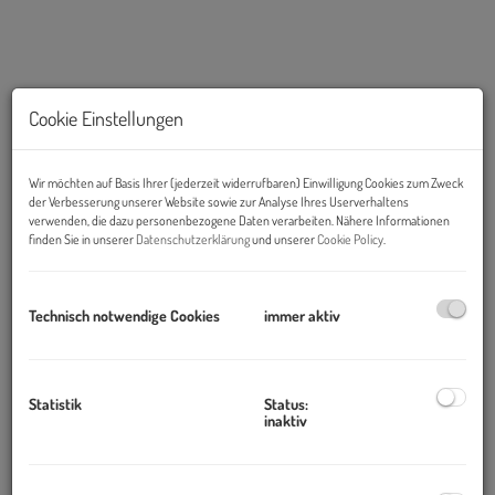
Cookie Einstellungen
Wir möchten auf Basis Ihrer (jederzeit widerrufbaren) Einwilligung Cookies zum Zweck
der Verbesserung unserer Website sowie zur Analyse Ihres Userverhaltens
Anlage
verwenden, die dazu personenbezogene Daten verarbeiten. Nähere Informationen
finden Sie in unserer
Datenschutzerklärung
und unserer
Cookie Policy
.
Beschreibung
Technisch notwendige Cookies
immer aktiv
Modernes Wohnen im 22. Bezirk
Statistik
Status:
Projekt
inaktiv
Das Projekt besteht aus
fünf modernen Wohnhäusern
mit
insgesamt
249 Mietwohnungen
und einer
gemeinsamen