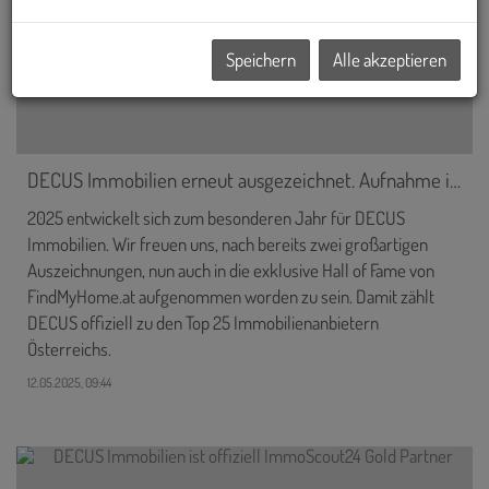
Speichern
Alle akzeptieren
DECUS Immobilien erneut ausgezeichnet. Aufnahme in die FindMyHome.at Hall of Fame.
2025 entwickelt sich zum besonderen Jahr für DECUS
Immobilien. Wir freuen uns, nach bereits zwei großartigen
Auszeichnungen, nun auch in die exklusive Hall of Fame von
FindMyHome.at aufgenommen worden zu sein. Damit zählt
DECUS offiziell zu den Top 25 Immobilienanbietern
Österreichs.
12.05.2025, 09:44