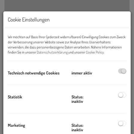
Cookie Einstellungen
DECUS Immobilien bei #TheREAL100under40
Wir möchten auf Basis Ihrer (jederzeit widerrufbaren) Einwilligung Cookies zum Zweck
der Verbesserung unserer Website sowie zur Analyse Ihres Userverhaltens
Beim diesjährigen #TheREAL100under40 Event im Wiener
verwenden, die dazu personenbezogene Daten verarbeiten. Nähere Informationen
Volksgarten wurden die vielversprechendsten Talente der
finden Sie in unserer
Datenschutzerklärung
und unserer
Cookie Policy
.
Immobilienbranche ausgezeichnet. Und DECUS Immobilien
durfte gleich zweimal feiern.
Technisch notwendige Cookies
immer aktiv
30.05.2025, 09:22
Statistik
Status:
inaktiv
Marketing
Status:
inaktiv