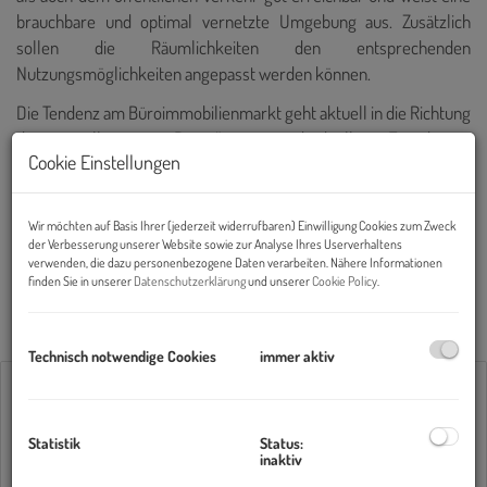
brauchbare und optimal vernetzte Umgebung aus. Zusätzlich
sollen die Räumlichkeiten den entsprechenden
Nutzungsmöglichkeiten angepasst werden können.
Die Tendenz am Büroimmobilienmarkt geht aktuell in die Richtung
des „intelligenten Büros“ mit individueller Einrichtung.
Cookie Einstellungen
Idealerweise sind Freizeit- sowie Erholungsangebote nicht weit
vom Büro entfernt. Ein vielfältiges Gastronomieangebot in der
Umgebung runden einen perfekten Standort ab.
Wir möchten auf Basis Ihrer (jederzeit widerrufbaren) Einwilligung Cookies zum Zweck
der Verbesserung unserer Website sowie zur Analyse Ihres Userverhaltens
Unsere Immobilienexperten sind gerne für Sie da!
verwenden, die dazu personenbezogene Daten verarbeiten. Nähere Informationen
finden Sie in unserer
Datenschutzerklärung
und unserer
Cookie Policy
.
Decus Immobilien | Wir beleben Räume!
Technisch notwendige Cookies
immer aktiv
Gewerbe
Statistik
Status:
Vermarktungsart
inaktiv