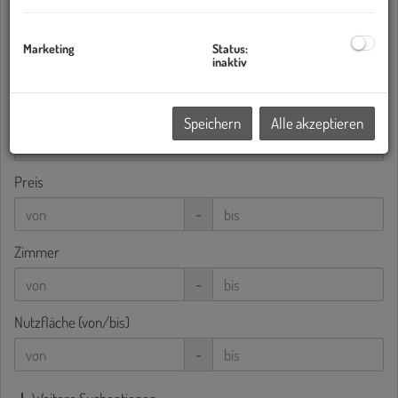
Alle
Miete
Kauf
Objektart
Marketing
Status:
inaktiv
Bundesland
Speichern
Alle akzeptieren
Preis
-
Zimmer
-
Nutzfläche (von/bis)
-