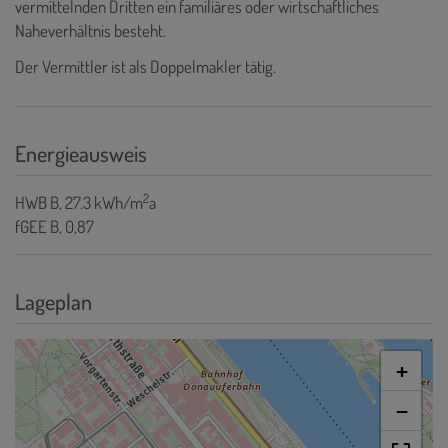
vermittelnden Dritten ein familiäres oder wirtschaftliches
Naheverhältnis besteht.
Der Vermittler ist als Doppelmakler tätig.
Energieausweis
2
HWB
B, 27.3 kWh/m
a
fGEE
B, 0,87
Lageplan
+
−