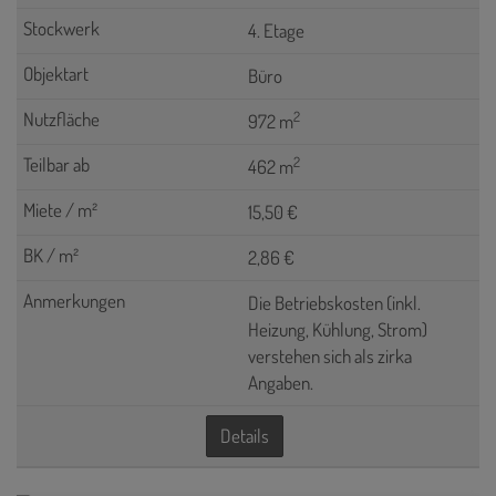
4. Etage
Büro
2
972 m
2
462 m
15,50 €
2,86 €
Die Betriebskosten (inkl.
Heizung, Kühlung, Strom)
verstehen sich als zirka
Angaben.
Details