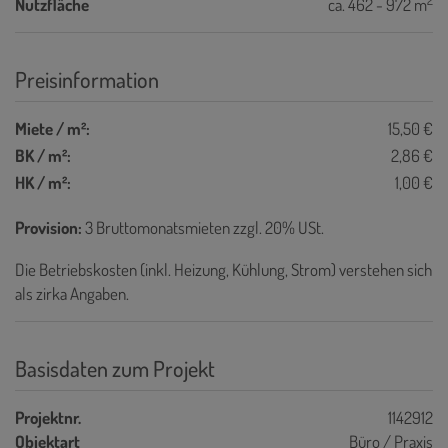
Nutzfläche
ca. 462 - 972 m
Preisinformation
Miete / m²:
15,50 €
BK / m²:
2,86 €
HK / m²:
1,00 €
Provision:
3 Bruttomonatsmieten zzgl. 20% USt.
Die Betriebskosten (inkl. Heizung, Kühlung, Strom) verstehen sich
als zirka Angaben.
Basisdaten zum Projekt
Projektnr.
1142912
Objektart
Büro / Praxis