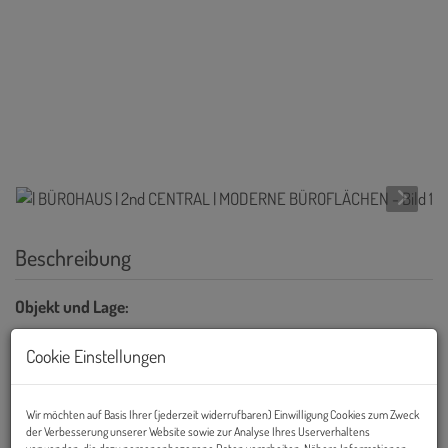
Beschreibung
Objekt und Lage:
Das Bürogebäude
2nd CENTRAL
wurde im Jahr 2013 fertig
Cookie Einstellungen
gestellt und erstreckt sich über eine 2-geschoßige Tiefgarage,
einem Erdgeschoß, 6 Obergeschoße sowie ein Dachgeschoß.
Wir möchten auf Basis Ihrer (jederzeit widerrufbaren) Einwilligung Cookies zum Zweck
der Verbesserung unserer Website sowie zur Analyse Ihres Userverhaltens