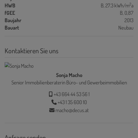
2
HWB
B, 27.3 kWh/m
a
fGEE
B, 0,87
Baujahr
2013
Bauart
Neubau
Kontaktieren Sie uns
Sonja Macho
Senior Immobilienberaterin Büro- und Gewerbeimmobilien
+43 664 44 53 56 1
+43 1 35 600 10
macho@decus.at
Anfrage senden