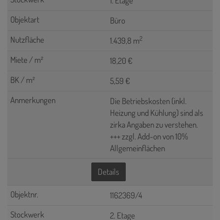
1. Etage
Büro
2
1.439,8 m
18,20 €
5,59 €
Die Betriebskosten (inkl.
Heizung und Kühlung) sind als
zirka Angaben zu verstehen.
+++ zzgl. Add-on von 10%
Allgemeinflächen
Details
1162369/4
2. Etage