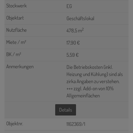
EG
Geschäftslokal
2
478,5 m
17,90 €
5,59 €
Die Betriebskosten (inkl.
Heizung und Kühlung) sind als
zirka Angaben zu verstehen.
+++ zzgl. Add-on von 10%
Allgemeinflächen
Details
1162369/1