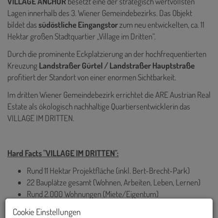
VILLAGE ANCHOR
besetzt eine der strategisch wertvollsten
Lagen innerhalb des 3. Wiener Gemeindebezirks. Das Objekt
bildet das
südöstliche Eingangstor
zum neu entwickelten, ca. 11
Hektar großen Stadtquartier „Village im Dritten“.
Durch die prominente Eckplatzierung an der hochfrequentierten
Kreuzung
Landstraßer Gürtel / Landstraßer Hauptstraße
profitiert der Standort von einer enormen Sichtbarkeit.
Im dritten Wiener Gemeindebezirk errichtet die ARE Austrian Real
Estate als ökologisch nachhaltige Quartiersentwicklerin das
VILLAGE IM DRITTEN.
Hard Facts "VILLAGE IM DRITTEN":
Rund 11 Hektar Projektfläche (inkl. Bert-Brecht-Park)
22 Bauplätze gesamt (Wohnen, Arbeiten, Leben, Lernen)
Rund 2.000 Wohnungen (Miete/Eigentum)
Rund 40.000 m² Gewerbeflächen (Büro, Einzelhandel,
Cookie Einstellungen
Dienstleistungen und Gastronomie)