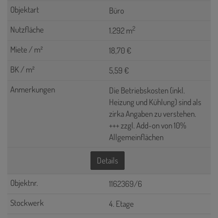
Büro
2
1.292 m
18,70 €
5,59 €
Die Betriebskosten (inkl.
Heizung und Kühlung) sind als
zirka Angaben zu verstehen.
+++ zzgl. Add-on von 10%
Allgemeinflächen
Details
1162369/6
4. Etage