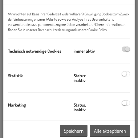
Zusätzliche Flächen für Kinderbetreuung sowie
Schuleinrichtungen
Wir möchten auf Basis Ihrer (jederzeit widerrufbaren) Einwilligung Cookies zum Zweck
der Verbesserung unserer Website sowie zur Analyse Ihres Userverhaltens
Zentrumsnahe Lage mit guter öffentlicher
verwenden, die dazu personenbezogene Daten verarbeiten. Nähere Informationen
Verkehrsanbindung
finden Sie in unserer
Datenschutzerklärung
und unserer
Cookie Policy
.
Autofreie Quartiersmitte
DGNB Gold Vorzertifikat für das gesamte Quartier
Geplante Fertigstellung: 2027
Technisch notwendige Cookies
immer aktiv
Das neue Quartier VILLAGE IM DRITTEN zeichnet sich vor allem
Statistik
Status:
inaktiv
durch sein innovatives und baufeldübergreifendes
Energiekonzept aus, bei dem klimafreundliche Ressourcen
gezielt genutzt, verteilt und gespeichert werden.
Marketing
Status:
inaktiv
Hard Facts:
Klimafreundliches Gesamtenergiekonzept (Wärme-, Kälte-
Speichern
Alle akzeptieren
und Stromversorgung)