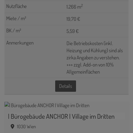
2
1.266 m
19,70 €
5,59 €
Die Betriebskosten (inkl.
Heizung und Kühlung) sind als
zirka Angaben zu verstehen.
+++ zzgl. Add-on von 10%
Allgemeinflächen
Details
| Bürogebäude ANCHOR | Village im Dritten
1030 Wien