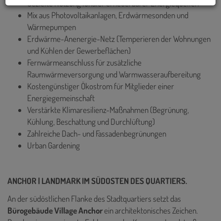
Gezielte Nutzung lokaler erneuerbarer Energiequellen
Mix aus Photovoltaikanlagen, Erdwärmesonden und
Wärmepumpen
Erdwärme-Anenergie-Netz (Temperieren der Wohnungen
und Kühlen der Gewerbeflächen)
Fernwärmeanschluss für zusätzliche
Raumwärmeversorgung und Warmwasseraufbereitung
Kostengünstiger Ökostrom für Mitglieder einer
Energiegemeinschaft
Verstärkte Klimaresilienz-Maßnahmen (Begrünung,
Kühlung, Beschattung und Durchlüftung)
Zahlreiche Dach- und Fassadenbegrünungen
Urban Gardening
ANCHOR | LANDMARK IM SÜDOSTEN DES QUARTIERS.
An der südöstlichen Flanke des Stadtquartiers setzt das
Bürogebäude Village Anchor
ein architektonisches Zeichen.