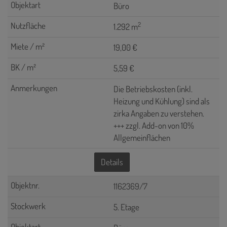
Büro
2
1.292 m
19,00 €
5,59 €
Die Betriebskosten (inkl.
Heizung und Kühlung) sind als
zirka Angaben zu verstehen.
+++ zzgl. Add-on von 10%
Allgemeinflächen
Details
1162369/7
5. Etage