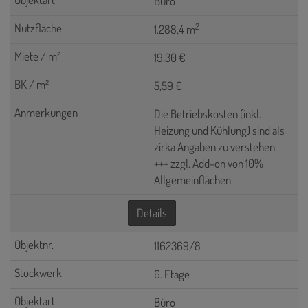
Büro
2
1.288,4 m
19,30 €
5,59 €
Die Betriebskosten (inkl.
Heizung und Kühlung) sind als
zirka Angaben zu verstehen.
+++ zzgl. Add-on von 10%
Allgemeinflächen
Details
1162369/8
6. Etage
Büro