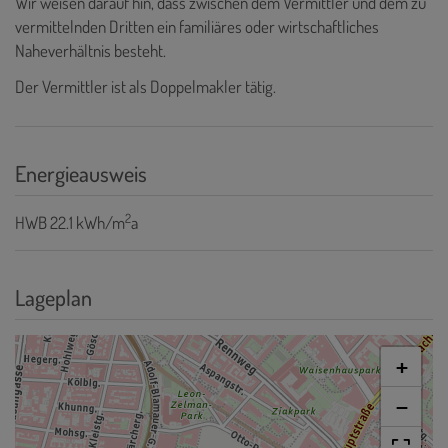
Wir weisen darauf hin, dass zwischen dem Vermittler und dem zu
vermittelnden Dritten ein familiäres oder wirtschaftliches
Naheverhältnis besteht.
Der Vermittler ist als Doppelmakler tätig.
Energieausweis
2
HWB
22.1 kWh/m
a
Lageplan
+
−