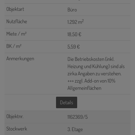
Büro
2
1.292 m
18,50 €
5,59 €
Die Betriebskosten (inkl.
Heizung und Kühlung) sind als
zirka Angaben zu verstehen.
+++ zzgl. Add-on von 10%
Allgemeinflächen
Details
1162369/5
3. Etage