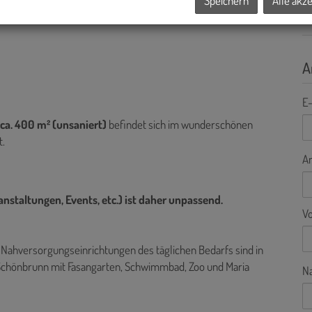
Speichern
Alle akz
A
E-
ca. 400 m² (unsaniert)
befindet sich im wunderschönen
t.
A
staltungen, Events, etc.) ist daher unpassend.
V
 Nahversorgungseinrichtungen des täglichen Bedarfs sind in
Schönbrunn mit Fasangarten, Schwimmbad, Zoo und Maria
N