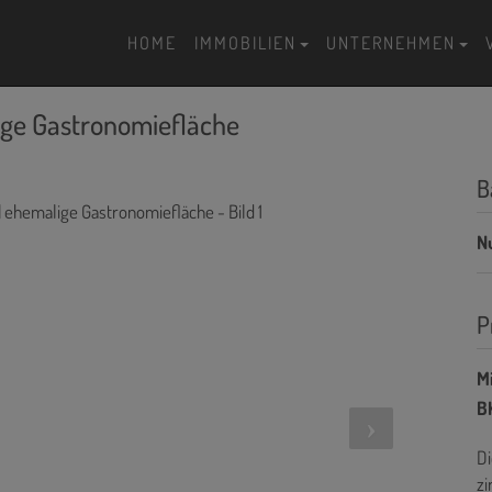
HOME
IMMOBILIEN
UNTERNEHMEN
ge Gastronomiefläche
B
N
P
Mi
BK
Di
zi