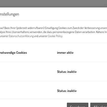
instellungen
B
Pr
auf Basis Ihrer (jederzeit widerrufbaren) Einwilligung Cookies zum Zweck der Verbesserung unser
alyse Ihres Userverhaltens verwenden, die dazu personenbezogene Daten verarbeiten. Nähere I
O
n unserer
Datenschutzerklärung
und unserer
Cookie Policy
.
H
 notwendige Cookies
immer aktiv
K
Status: inaktiv
r vollständigen Firmen- und Kontaktdaten und
en (neuer oder zusätzlicher Standort) oder eine
ionen zum gewünschten Nutzungskonzept.
Status: inaktiv
tehende Details
genau durchzulesen und bitten weiters um
ren können, wenn uns keine ausreichenden Informationen