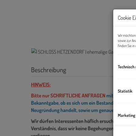
Cookie E
Wir möchten 
sowie zur An
finden Sie i
Technisch
Beschreibung
HINWEIS:
Statistik
Bitte nur SCHRIFTLICHE ANFRAGEN
mit Angabe de
Bekanntgabe, ob es sich um
ein Bestandsunternehm
Neugründung handelt, sowie um genaue Informat
Marketing
Wir dürfen Interessenten höflich ersuchen,
untens
Verständnis, dass wir keine Begehungen durchfüh
vorliegen.