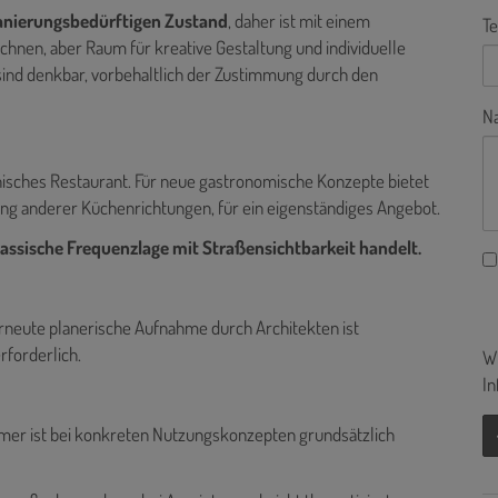
anierungsbedürftigen Zustand
, daher ist mit einem
Te
hnen, aber Raum für kreative Gestaltung und individuelle
ind denkbar, vorbehaltlich der Zustimmung durch den
Na
ienisches Restaurant. Für neue gastronomische Konzepte bietet
ung anderer Küchenrichtungen, für ein eigenständiges Angebot.
klassische Frequenzlage mit Straßensichtbarkeit handelt.
erneute planerische Aufnahme durch Architekten ist
rforderlich.
Wi
In
ümer ist bei konkreten Nutzungskonzepten grundsätzlich