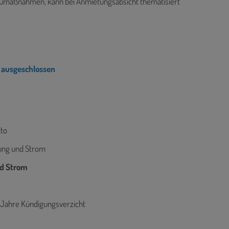
aumaßnahmen, kann bei Anmietungsabsicht thematisiert
 ausgeschlossen
tto
zung und Strom
und Strom
10 Jahre Kündigungsverzicht