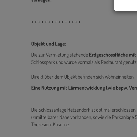
+ + + + + + + + + + + + + + +
Objekt und Lage:
Die zur Vermietung stehende
Erdgeschossfläche mit 
Schlosspark und wurde vormals als Restaurant genutz
Direkt über dem Objekt befinden sich Wohneinheiten.
Eine Nutzung mit Lärmentwicklung (wie bspw. Veran
Die Schlossanlage Hetzendorf ist optimal erschlossen,
unmittelbarer Nähe vorhanden, sowie die Parkanlage 
Theresien-Kaserne.