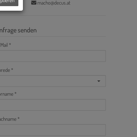
eptieren
macho@decus.at
nfrage senden
Mail
nrede
orname
achname