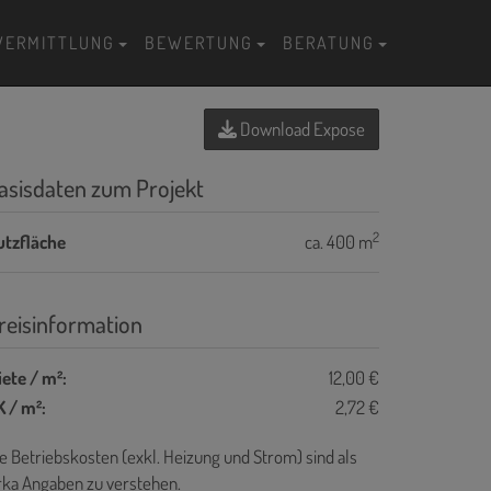
VERMITTLUNG
BEWERTUNG
BERATUNG
Download Expose
asisdaten zum Projekt
2
utzfläche
ca. 400 m
reisinformation
ete / m²:
12,00 €
 / m²:
2,72 €
e Betriebskosten (exkl. Heizung und Strom) sind als
rka Angaben zu verstehen.