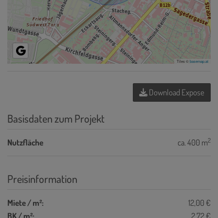
Tiles ©
basemap.at
Download Expose
Basisdaten zum Projekt
2
Nutzfläche
ca. 400 m
Preisinformation
Miete / m²:
12,00 €
BK / m²:
2,72 €