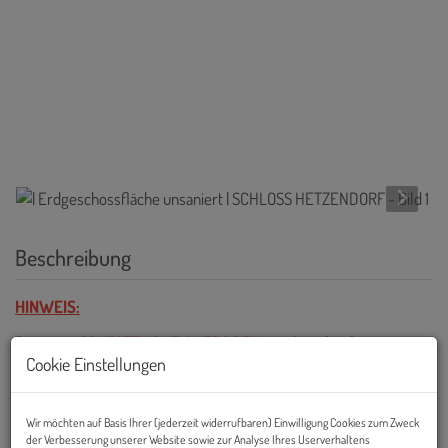
Beschreibung
HINWEIS:
Bitte nur SCHRIFTLICHE ANFRAGEN
mit Angabe der
Cookie Einstellungen
vollständigen Firmen- und Kontaktdaten und Bekanntgabe,
ob es sich um
ein Bestandsunternehmen (neuer oder
zusätzlicher Standort) oder eine Neugründung handelt, sowie
Wir möchten auf Basis Ihrer (jederzeit widerrufbaren) Einwilligung Cookies zum Zweck
um genaue Informationen zum gewünschten
der Verbesserung unserer Website sowie zur Analyse Ihres Userverhaltens