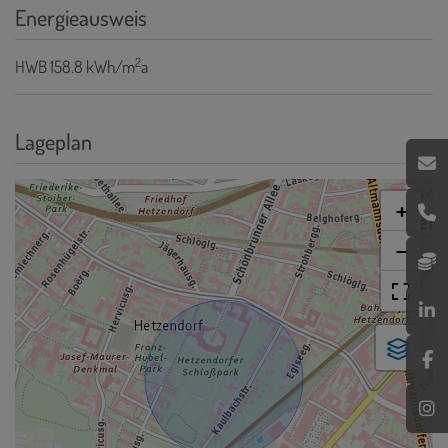
Energieausweis
2
HWB
158.8 kWh/m
a
Lageplan
+
−