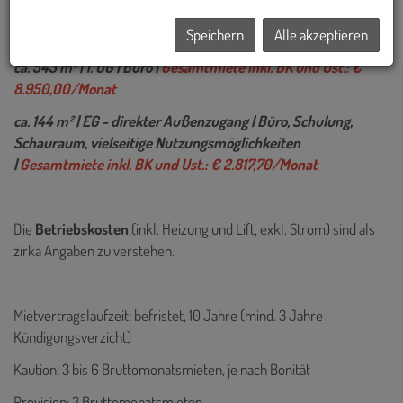
+ + + reserviert bis Ende August 2026
Speichern
Alle akzeptieren
In dem Haus stehen aktuell 2 Einheiten zur Vermietung:
ca. 543 m² | 1. OG | Büro |
Gesamtmiete inkl. BK und Ust.: €
8.950,00/Monat
ca. 144 m² | EG - direkter Außenzugang | Büro, Schulung,
Schauraum, vielseitige Nutzungsmöglichkeiten
|
Gesamtmiete inkl. BK und Ust.: € 2.817,70/Monat
Die
Betriebskosten
(inkl. Heizung und Lift, exkl. Strom) sind als
zirka Angaben zu verstehen.
Mietvertragslaufzeit: befristet, 10 Jahre (mind. 3 Jahre
Kündigungsverzicht)
Kaution: 3 bis 6 Bruttomonatsmieten, je nach Bonität
Provision: 3 Bruttomonatsmieten