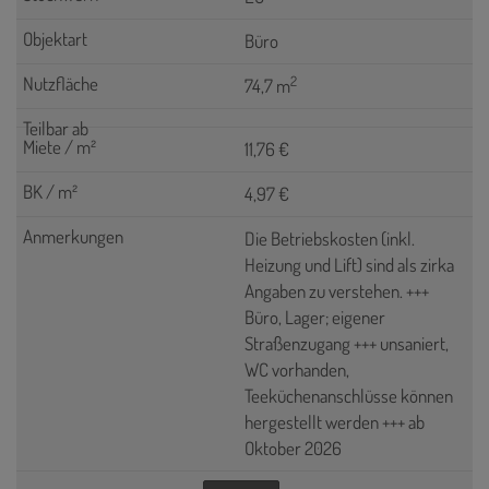
Büro
2
74,7 m
11,76 €
4,97 €
Die Betriebskosten (inkl.
Heizung und Lift) sind als zirka
Angaben zu verstehen. +++
Büro, Lager; eigener
Straßenzugang +++ unsaniert,
WC vorhanden,
Teeküchenanschlüsse können
hergestellt werden +++ ab
Oktober 2026