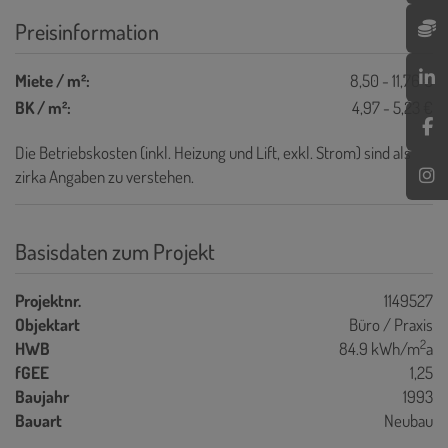
Preisinformation
Miete / m²:
8,50 - 11,76 €
BK / m²:
4,97 - 5,23 €
Die Betriebskosten (inkl. Heizung und Lift, exkl. Strom) sind als
zirka Angaben zu verstehen.
Basisdaten zum Projekt
Projektnr.
1149527
Objektart
Büro / Praxis
2
HWB
84.9 kWh/m
a
fGEE
1,25
Baujahr
1993
Bauart
Neubau