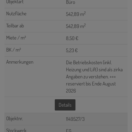
Büro
2
542,89 m
2
542,89 m
8,50 €
5,23 €
Die Betriebskosten (inkl.
Heizung und Lift) sind als zirka
Angaben zu verstehen. +++
reserviert bis Ende August
2026
Details
1149527/3
EG