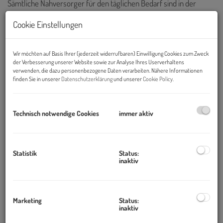
Sämtliche Nahversorger für den täglichen Bedarf sind in der
Umgebung vorhanden und ideal zu erreichen.
Cookie Einstellungen
In unmittelbarer Nachbarschaft befinden sich ein
Einrichtungshaus und eine Fachmarktzeile entlang der Mariazeller
Wir möchten auf Basis Ihrer (jederzeit widerrufbaren) Einwilligung Cookies zum Zweck
Straße. Im nahen Umkreis gibt es zahlreiche Schulen, direkt
der Verbesserung unserer Website sowie zur Analyse Ihres Userverhaltens
nebenan einen Kindergarten.
verwenden, die dazu personenbezogene Daten verarbeiten. Nähere Informationen
finden Sie in unserer
Datenschutzerklärung
und unserer
Cookie Policy
.
Der Standort bietet eine lebendige Umgebung, die sich perfekt für
Büronutzer eignet, die eine gute Erreichbarkeit und eine
angenehme Arbeitsatmosphäre schätzen.
Technisch notwendige Cookies
immer aktiv
Das attraktive Gebäude bietet flexible Büroflächen, die individuell
gestaltet werden können, um den Bedürfnissen Ihres
Unternehmens perfekt zu entsprechen.
Statistik
Status:
inaktiv
Besonderheit
:
Facility Manager im Haus
Marketing
Status:
inaktiv