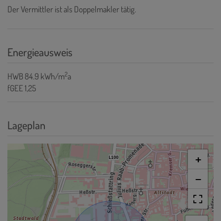
Der Vermittler ist als Doppelmakler tätig.
Energieausweis
2
HWB
84.9 kWh/m
a
fGEE
1,25
Lageplan
+
−