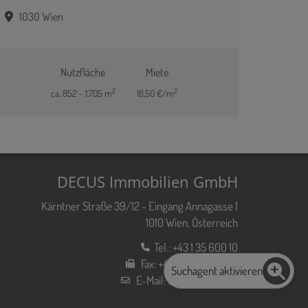
1030 Wien
Nutzfläche
Miete
2
2
ca. 852 - 1.705 m
18,50 €/m
DECUS Immobilien GmbH
Kärntner Straße 39/12 - Eingang Annagasse 1
1010 Wien, Österreich
Tel.:
+43 1 35 600 10
Fax:
+43 1 35 600 10 80
Suchagent aktivieren
E-Mail:
office@decus.at