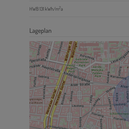
2
HWB
131 kWh/m
a
Lageplan