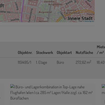
Tiles ©
basemap.at
Miet
Objektnr.
Stockwerk
Objektart
Nutzfläche
/ m²
2
1151495/1
1. Etage
Büro
272,62 m
18,40
Dritten