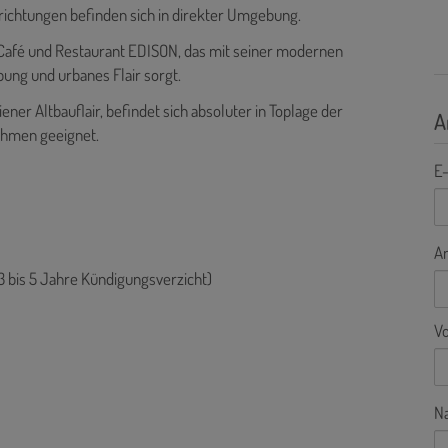
inrichtungen befinden sich in direkter Umgebung.
 Café und Restaurant EDISON, das mit seiner modernen
ung und urbanes Flair sorgt.
ener Altbauflair, befindet sich absoluter in Toplage der
A
nehmen geeignet.
E-
A
 (3 bis 5 Jahre Kündigungsverzicht)
V
N