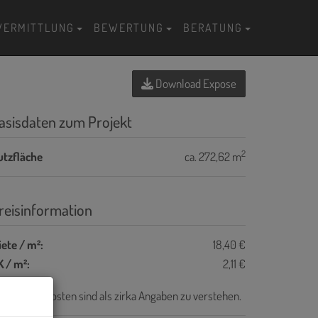
VERMITTLUNG
BEWERTUNG
BERATUNG
Download Expose
asisdaten zum Projekt
2
utzfläche
ca. 272,62 m
reisinformation
ete / m²:
18,40 €
 / m²:
2,11 €
e Betriebskosten sind als zirka Angaben zu verstehen.