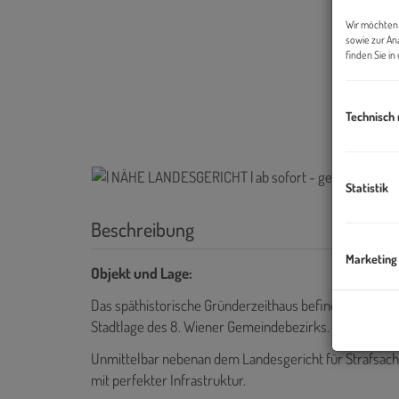
Wir möchten 
sowie zur An
finden Sie i
Technisch
Statistik
Beschreibung
Marketing
Objekt und Lage:
Das späthistorische Gründerzeithaus befindet sich an 
Stadtlage des 8. Wiener Gemeindebezirks.
Unmittelbar nebenan dem Landesgericht für Strafsache
mit perfekter Infrastruktur.