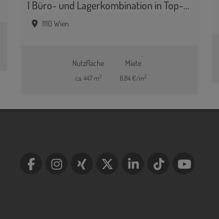
| Büro- und Lagerkombination in Top-Lage nahe Flughafen Wien | ca. 285 m² Lager/Halle zzgl. ca. 162 m² Büroflächen
1110 Wien
Nutzfläche
Miete
2
2
ca. 447 m
8,84 €/m