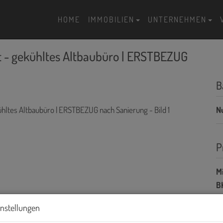
HOME
IMMOBILIEN
UNTERNEHMEN
 - gekühltes Altbaubüro | ERSTBEZUG
B
N
P
Mi
BK
instellungen
Di