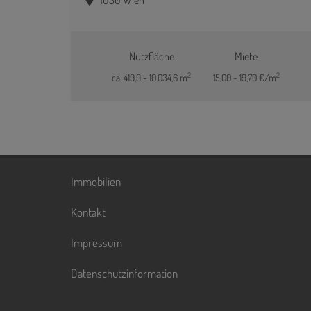
Nutzfläche
Miete
2
2
ca. 419,9 - 10.034,6 m
15,00 - 19,70 €/m
Immobilien
Kontakt
Impressum
Datenschutzinformation