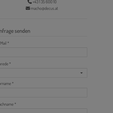
+43 1 35 600 10
macho@decus.at
nfrage senden
Mail
nrede
orname
achname