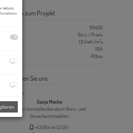
er Website
asisdaten zum Projekt
nformationen
ojektnr.
1151495
bjektart
Büro / Praxis
2
WB
131 kWh/m
a
aujahr
1914
auart
Altbau
ontaktieren Sie uns
Sonja Macho
eptieren
Senior Immobilienberaterin Büro- und
Gewerbeimmobilien
+43 664 44 53 56 1