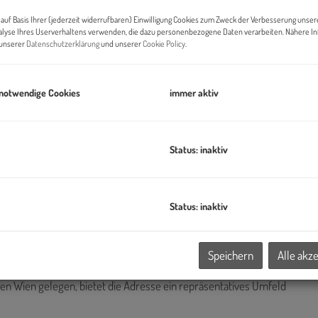
auf Basis Ihrer (jederzeit widerrufbaren) Einwilligung Cookies zum Zweck der Verbesserung unser
B
alyse Ihres Userverhaltens verwenden, die dazu personenbezogene Daten verarbeiten. Nähere I
n unserer
Datenschutzerklärung
und unserer
Cookie Policy
.
Pr
O
 notwendige Cookies
immer aktiv
H
B
B
Status: inaktiv
K
Status: inaktiv
der Ecke Alser Straße, in einer belebten, aber charmanten
Speichern
Alle akz
n Wien gelegen, bietet die Adresse ein repräsentatives Umfeld