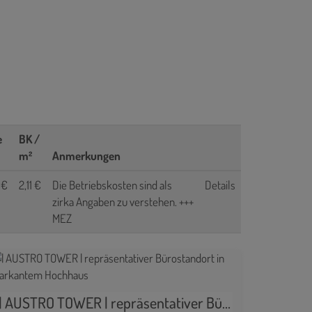
e
BK /
m²
Anmerkungen
 €
2,11 €
Die Betriebskosten sind als
Details
zirka Angaben zu verstehen. +++
MEZ
| AUSTRO TOWER | repräsentativer Bürostandort in markantem Hochhaus