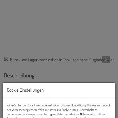
Beschreibung
Hinweis:
SCHRIFTLICHE ANFRAGEN mit Angabe der
Cookie Einstellungen
vollständigen Firmen- und Kontaktdaten und Bekanntgabe,
sowie um genaue Informationen um welchen Lagerzweck es
Wir möchten auf Basis Ihrer (jederzeit widerrufbaren) Einwilligung Cookies zum Zweck
sich bei Ihrer gewünschten Nutzung handelt.
der Verbesserung unserer Website sowie zur Analyse Ihres Userverhaltens
verwenden, die dazu personenbezogene Daten verarbeiten. Nähere Informationen