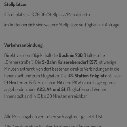
Stellplätze:
4 Stellplätze: á € 70,00/Stellplatz/Monat/netto
im Außenbereich sind weitere Stellplätze verfügbar, auf Anfrage;
Verkehrsanbindung:
Direkt vor dem Objekt hält die
Buslinie 73B
(Haltestelle
„Dreherstraße“). Die
S-Bahn Kaiserebersdorf (S7)
ist wenige
Minuten entfernt, von dort bestehen direkte Verbindungen in die
Innenstadt und zum Flughafen. Die
U3‑Station Enkplatz
ist in ca.
10 Minuten zu Fuß erreichbar. Mit dem PKW ist die Lage optimal
angebunden über
A23, A4 und S1
; Flughafen und Wiener
Innenstadt sind in 10 bis 20 Minuten erreichbar.
Alle Preisangaben verstehen sich zzgl. der gesetzl. Ust.
Alle Angaben ohne Gewähr, Irrtümer und Änderungen