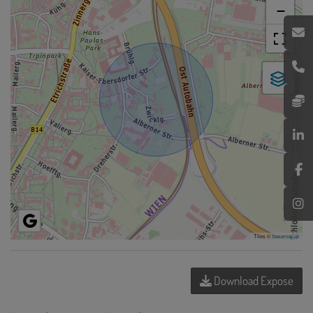
−
Tiles ©
basemap.at
Download Expose