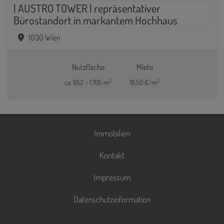
| AUSTRO TOWER | repräsentativer
Bürostandort in markantem Hochhaus
1030 Wien
Nutzfläche
Miete
2
2
ca. 852 - 1.705 m
18,50 €/m
Immobilien
Kontakt
Impressum
Datenschutzinformation