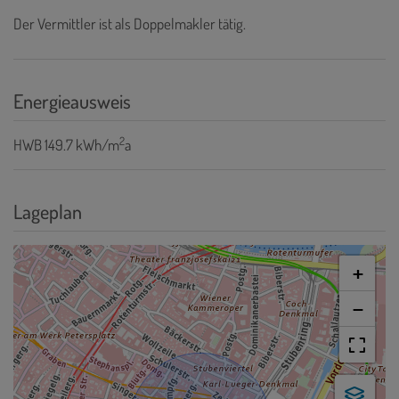
Der Vermittler ist als Doppelmakler tätig.
Energieausweis
2
HWB
149.7 kWh/m
a
Lageplan
+
−