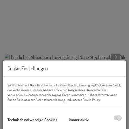
Cookie Einstellungen
Beschreibung
Wir möchten auf Basis Ihrer (jederzeit widerrufbaren) Einwilligung Cookies zum Zweck
Objekt und Lage:
der Verbesserung unserer Website sowie zur Analyse Ihres Userverhaltens
verwenden, die dazu personenbezogene Daten verarbeiten. Nähere Informationen
Das Gebäude befindet sich in der beliebten Wollzeile und ist somit
finden Sie in unserer
Datenschutzerklärung
und unserer
Cookie Policy
.
in unmittelbarer Nähe zum Stephansplatz im Zentrum Wiens.
Durch die zentrale Lage bietet der Standort eine ausgezeichnete
Technisch notwendige Cookies
immer aktiv
Infrastruktur sowie zahlreiche Cafés und Restaurants.