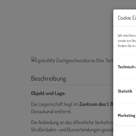
Cookie E
Wir möchten 
sowie zur An
finden Sie i
Technisch
Beschreibung
Statistik
Objekt und Lage:
Die Liegenschaft liegt im
Zentrum des 1. Bezirks
, nur
Donaukanal entfernt.
Marketing
Die Anbindung an das öffentliche Verkehrsnetz ist he
Straßenbahn- und Busverbindungen gewährleisten eine 