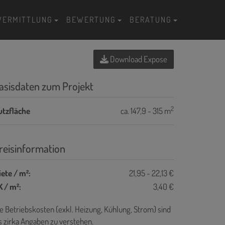
VERMITTLUNG
BEWERTUNG
BERATUNG
Download Expose
asisdaten zum Projekt
2
utzfläche
ca. 147,9 - 315 m
reisinformation
ete / m²:
21,95 - 22,13 €
 / m²:
3,40 €
e Betriebskosten (exkl. Heizung, Kühlung, Strom) sind
s zirka Angaben zu verstehen.