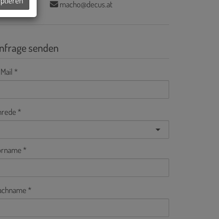
eptieren
macho@decus.at
nfrage senden
Mail
nrede
orname
achname