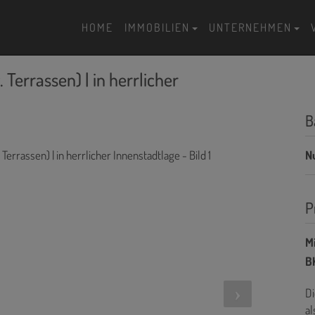
HOME
IMMOBILIEN
UNTERNEHMEN
Terrassen) | in herrlicher
B
N
P
Mi
BK
Di
al