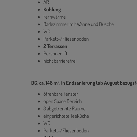
AR
Kühlung
Fernwärme
Badezimmer mit Wanne und Dusche
WC
Parkett-/Fliesenboden
2 Terrassen
Personenlift
nicht barrierefrei
DG, ca. 148 m², in Endsanierung (ab August bezugsf
öffenbare Fenster
open Space Bereich
3 abgetrennte Räume
eingerichtete Teeküche
WC
Parkett-/Fliesenboden