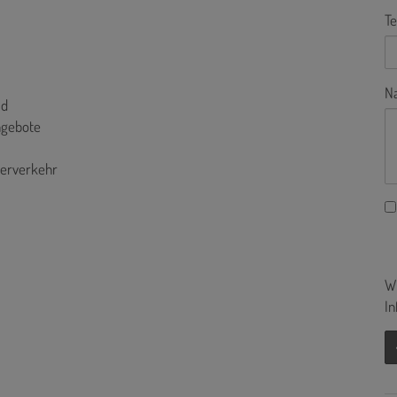
Te
Na
ld
ngebote
terverkehr
Wi
In