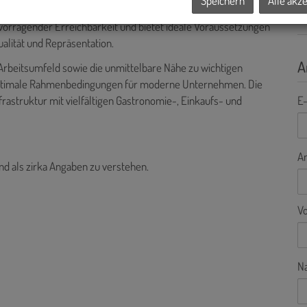
Speichern
Alle akz
sten Adressen der Wiener Innenstadt. Die zentrale Lage im
rvorragender Erreichbarkeit und bietet ideale Voraussetzungen
lität und Repräsentation.
A
Arbeitsumfeld sowie die unmittelbare Nähe zu wichtigen
 optimale Rahmenbedingungen für moderne Unternehmen. Die
rastruktur mit vielfältigen Gastronomie-, Einkaufs- und
E-
A
nd als zirka Angaben zu verstehen.
V
N