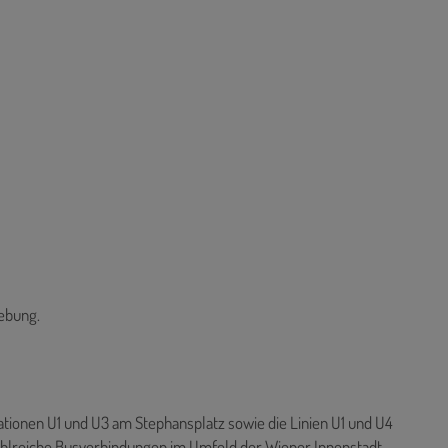
gebung.
tionen U1 und U3 am Stephansplatz sowie die Linien U1 und U4
hlreiche Busverbindungen im Umfeld der Wiener Innenstadt.