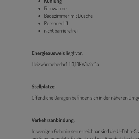
Kühlung
Fernwärme
Badezimmer mit Dusche
Personenlift
nicht barrierefrei
Energieausweis
liegt vor:
Heizwärmebedarf: 113,10kWh/m².a
Stellplätze:
Öffentliche Garagen befinden sich in der näheren Um
Verkehrsanbindung:
In wenigen Gehminuten erreichbar sind die U-Bahn-Sta
am Schwedenplatz. Ergänzt wird das Angebot durch za