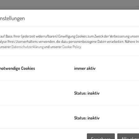
instellungen
B
Pr
auf Basis Ihrer (jederzeit widerrufbaren) Einwilligung Cookies zum Zweck der Verbesserung unser
alyse Ihres Userverhaltens verwenden, die dazu personenbezogene Daten verarbeiten. Nähere I
O
n unserer
Datenschutzerklärung
und unserer
Cookie Policy
.
H
 notwendige Cookies
immer aktiv
K
Status: inaktiv
 wenige Gehminuten von Stephansplatz, Schwedenplatz und dem
Status: inaktiv
rvorragend. Mehrere U-Bahn-Linien sowie zahlreiche
schnelle Erreichbarkeit aus allen Teilen Wiens.