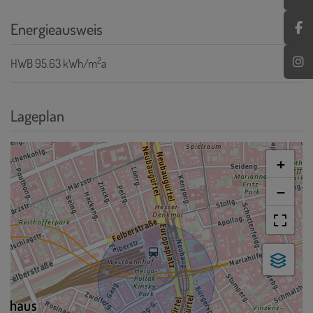
Energieausweis
2
HWB
95.63 kWh/m
a
Lageplan
+
−