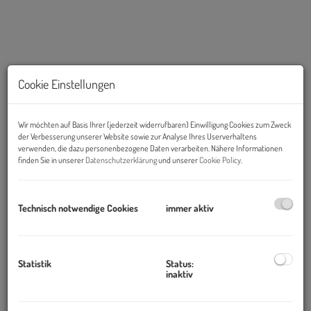
Cookie Einstellungen
Wir möchten auf Basis Ihrer (jederzeit widerrufbaren) Einwilligung Cookies zum Zweck
der Verbesserung unserer Website sowie zur Analyse Ihres Userverhaltens
verwenden, die dazu personenbezogene Daten verarbeiten. Nähere Informationen
finden Sie in unserer
Datenschutzerklärung
und unserer
Cookie Policy
.
Beschreibung
Technisch notwendige Cookies
immer aktiv
Objekt und Lage:
Die Liegenschaft befindet sich in unmittelbarer, fußläufiger Nähe
Statistik
Status:
zum Westbahnhof. Durch die Lage ist Infrastruktur und die
inaktiv
Verkehrsanbindung als optimal zu bezeichnen.