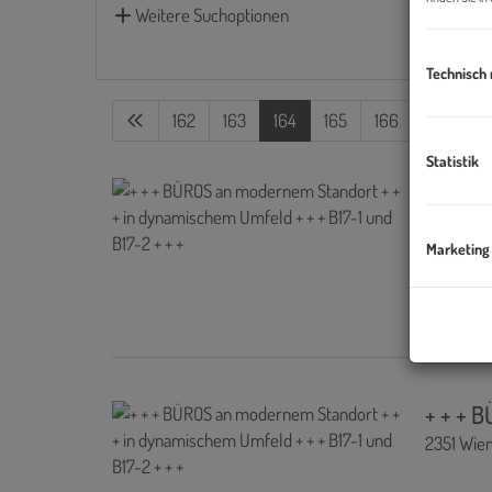
Weitere Suchoptionen
Technisch
162
163
164
165
166
Statistik
+ + + 
2351 Wie
Marketing
+ + + 
2351 Wie