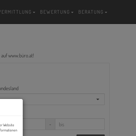
VERMITTLUNG
BEWERTUNG
BERATUNG
r auf
www.büro.at
!
undesland
immer
-
er Website
nformationen