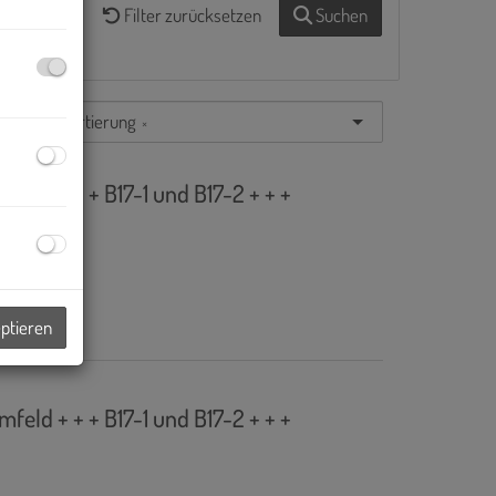
Filter zurücksetzen
Suchen
Standardsortierung
×
ld + + + B17-1 und B17-2 + + +
eptieren
ld + + + B17-1 und B17-2 + + +