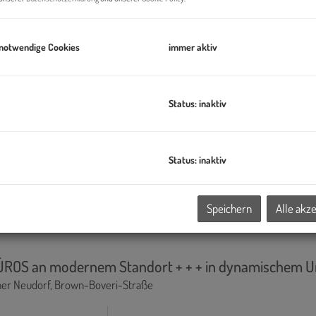
 notwendige Cookies
immer aktiv
Status: inaktiv
BÜROS an modernem Standort + + + in dynamischem Umfe
ner Neudorf
, Brown-Boveri-Straße
Status: inaktiv
Nutzfläche
Miete
2
2
ca. 55,71 m
10,50 €/m
Speichern
Alle akz
BÜROS an modernem Standort + + + in dynamischem Umfe
ner Neudorf
, Brown-Boveri-Straße