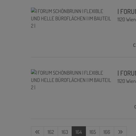
| FORU
1120 Wien
c
| FORU
1120 Wien
162
163
164
165
166