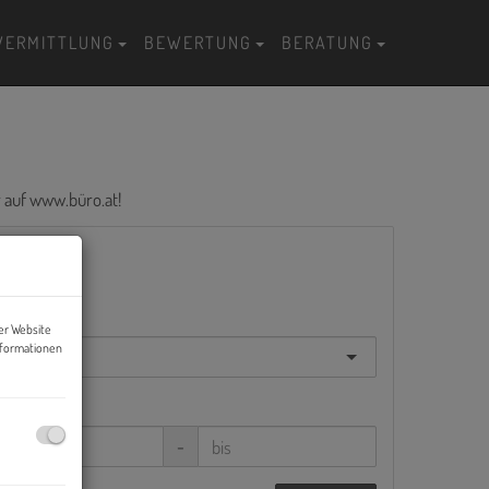
VERMITTLUNG
BEWERTUNG
BERATUNG
r auf
www.büro.at
!
undesland
er Website
nformationen
immer
-