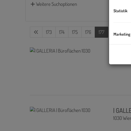
Weitere Suchoptionen
Statistik
173
174
175
176
177
Marketing
| GALL
1030 Wie
| GALL
1030 Wie