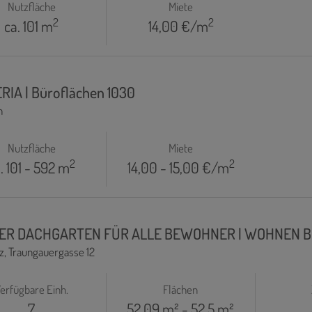
Nutzfläche
Miete
2
2
ca. 101 m
14,00 €/m
ERIA | Büroflächen 1030
n
Nutzfläche
Miete
2
2
. 101 - 592 m
14,00 - 15,00 €/m
NER DACHGARTEN FÜR ALLE BEWOHNER | WOHNEN B
z
, Traungauergasse 12
erfügbare Einh.
Flächen
7
52,09 m² - 52,5 m²