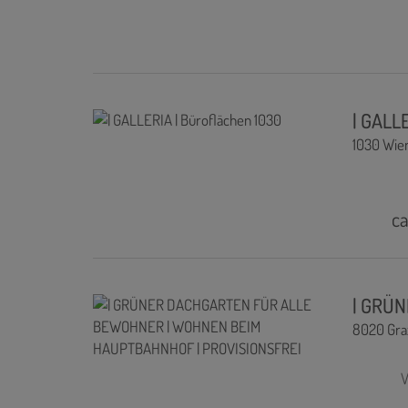
| GALL
1030 Wie
ca
| GRÜ
8020 Gra
V