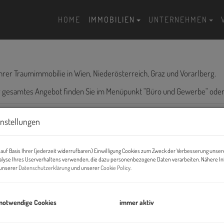
HOME
IMMOBILIEN
UNTERNEHMEN
hrer Traumimmobilie in Wien, Niederösterreich, Graz und Vorarlberg.
er gesamtes Angebot finden Sie im Menüpunkt "Büro und Gewerbe" ode
instellungen
Objektart
B
auf Basis Ihrer (jederzeit widerrufbaren) Einwilligung Cookies zum Zweck der Verbesserung unser
alyse Ihres Userverhaltens verwenden, die dazu personenbezogene Daten verarbeiten. Nähere I
n unserer
Datenschutzerklärung
und unserer
Cookie Policy
.
Wohnfläche (von/bis)
Z
 notwendige Cookies
immer aktiv
-