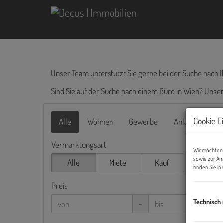
Unser Team unterstützt Sie gerne bei der Suche nach I
Sind Sie auf der Suche nach einem Büro in Wien? Uns
Cookie E
Alle
Wohnen
Gewerbe
Anlage
Vermarktungsart
Wir möchten 
sowie zur An
Alle
Miete
Kauf
finden Sie i
Preis
Technisch
-