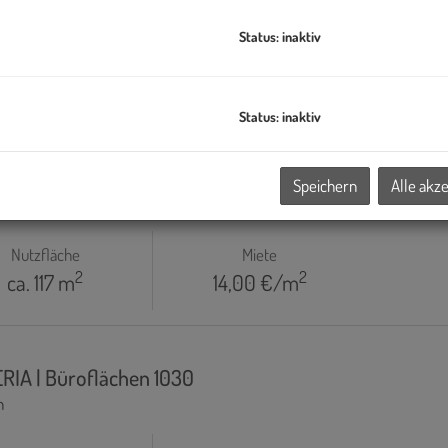
Status: inaktiv
Status: inaktiv
ERIA | Büroflächen 1030
Speichern
Alle akz
n
Nutzfläche
Miete
2
2
ca. 117 m
14,00 €/m
ERIA | Büroflächen 1030
n