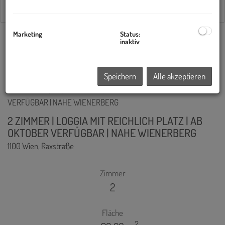
Marketing
Status:
1
2
3
4
5
inaktiv
Standardsortierung
×
Speichern
Alle akzeptieren
2 ZIMMER | LOGGIA MIT REICHLICH PLATZ | AB
OKTOBER VERFÜGBAR | NAHE WIENERBERG
1100 Wien
, Raxstraße
Zimmer
2
Fläche
2