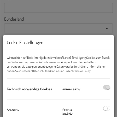
Bundesland
Preis
Cookie Einstellungen
-
Wir möchten auf Basis Ihrer (jederzeit widerrufbaren) Einwilligung Cookies zum Zweck
Wohnfläche (von/bis)
der Verbesserung unserer Website sowie zur Analyse Ihres Userverhaltens
verwenden, die dazu personenbezogene Daten verarbeiten. Nähere Informationen
-
finden Sie in unserer
Datenschutzerklärung
und unserer
Cookie Policy
.
Zimmer
Technisch notwendige Cookies
immer aktiv
-
Weitere Suchoptionen
Statistik
Status:
Filter zurücksetzen
Suchen
inaktiv