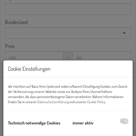
Bundesland
Preis
-
Cookie Einstellungen
Wohnfläche (von/bis)
-
Wir möchten auf Basis Ihrer (jederzeit widerrufbaren) Einwilligung Cookies zum Zweck
der Verbesserung unserer Website sowie zur Analyse Ihres Userverhaltens
Zimmer
verwenden, die dazu personenbezogene Daten verarbeiten. Nähere Informationen
finden Sie in unserer
Datenschutzerklärung
und unserer
Cookie Policy
.
-
Weitere Suchoptionen
Technisch notwendige Cookies
immer aktiv
Filter zurücksetzen
Suchen