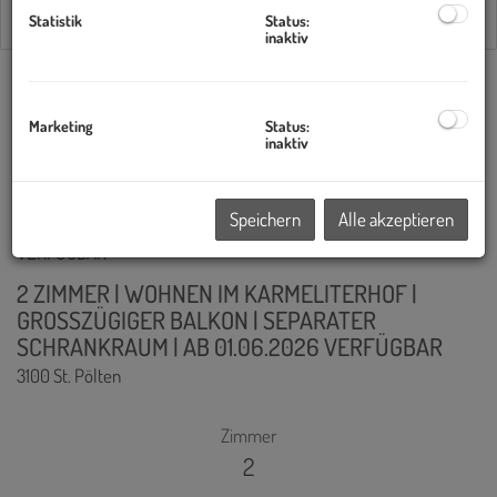
Statistik
Status:
inaktiv
40
41
42
43
44
Marketing
Status:
Standardsortierung
×
inaktiv
Speichern
Alle akzeptieren
2 ZIMMER | WOHNEN IM KARMELITERHOF |
GROSSZÜGIGER BALKON | SEPARATER
SCHRANKRAUM | AB 01.06.2026 VERFÜGBAR
3100 St. Pölten
Zimmer
2