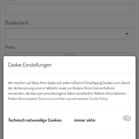
Bundesland
Preis
-
Cookie Einstellungen
Wohnfläche (von/bis)
-
Wir möchten auf Basis Ihrer (jederzeit widerrufbaren) Einwilligung Cookies zum Zweck
der Verbesserung unserer Website sowie zur Analyse Ihres Userverhaltens
verwenden, die dazu personenbezogene Daten verarbeiten. Nähere Informationen
Zimmer
finden Sie in unserer
Datenschutzerklärung
und unserer
Cookie Policy
.
-
Technisch notwendige Cookies
immer aktiv
Weitere Suchoptionen
Filter zurücksetzen
Suchen