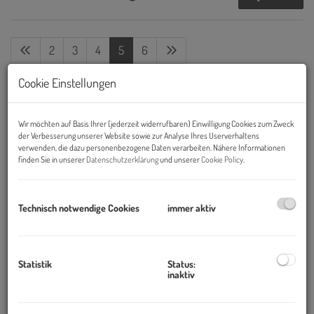
2
3
4
5
6
Cookie Einstellungen
ANLEGERWOHNUNG |TOPLAGE | FERNBLICK | 36.
Wir möchten auf Basis Ihrer (jederzeit widerrufbaren) Einwilligung Cookies zum Zweck
ETAGE
der Verbesserung unserer Website sowie zur Analyse Ihres Userverhaltens
verwenden, die dazu personenbezogene Daten verarbeiten. Nähere Informationen
1020 Wien
, Wehlistraße
finden Sie in unserer
Datenschutzerklärung
und unserer
Cookie Policy
.
Zimmer
Technisch notwendige Cookies
immer aktiv
2
Fläche
2
Statistik
Status:
ca. 44,37 m
inaktiv
Kaufpreis