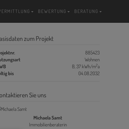
VERMITTLUNG
BEWERTUNG
BERATUNG
asisdaten zum Projekt
ojektnr.
885423
utzungsart
Wohnen
2
WB
B, 37 kWh/m
a
ltig bis
04.08.2032
ontaktieren Sie uns
Michaela Samt
Immobilienberaterin