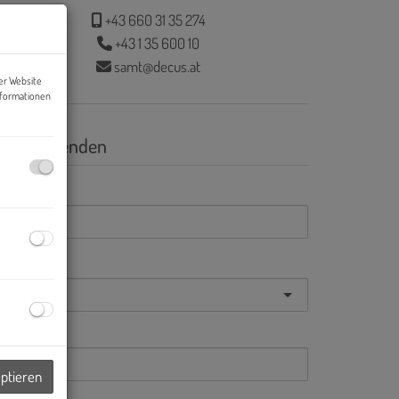
+43 660 31 35 274
+43 1 35 600 10
samt@decus.at
er Website
nformationen
nfrage senden
Mail
nrede
orname
eptieren