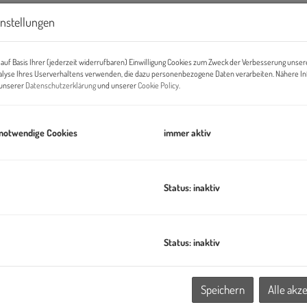
instellungen
auf Basis Ihrer (jederzeit widerrufbaren) Einwilligung Cookies zum Zweck der Verbesserung unser
alyse Ihres Userverhaltens verwenden, die dazu personenbezogene Daten verarbeiten. Nähere I
n unserer
Datenschutzerklärung
und unserer
Cookie Policy
.
A
 notwendige Cookies
immer aktiv
E-
Status: inaktiv
A
Status: inaktiv
V
Speichern
Alle akz