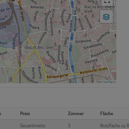
Tiles ©
basemap.at
e
Preis
Zimmer
Fläche
Gesamtmiete:
3
Nutzfläche ca. 