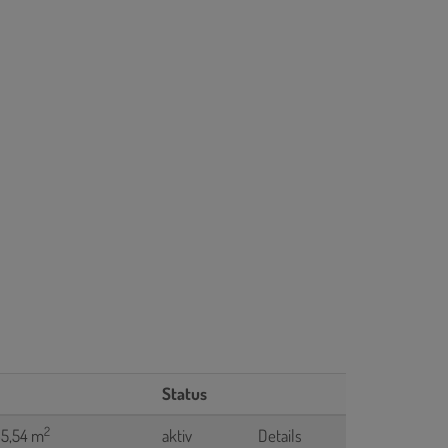
Status
2
65,54 m
aktiv
Details