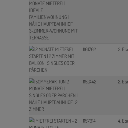
1161762
2. Et
1152442
2. Et
1157914
4. Et