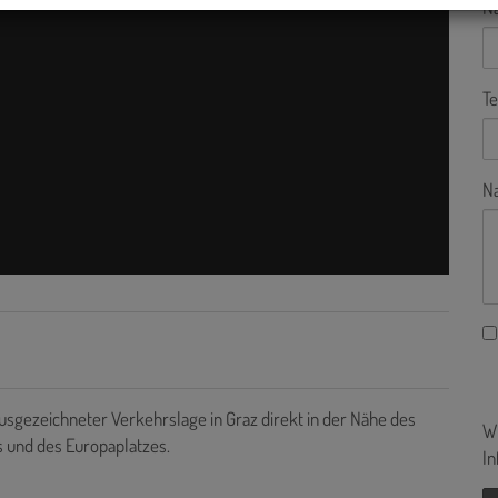
N
Te
Na
gezeichneter Verkehrslage in Graz direkt in der Nähe des
Wi
 und des Europaplatzes.
In