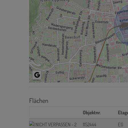
Flächen
Objektnr.
Etag
1152444
EG