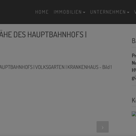
HOME
IMMOBILIEN
UNTERNEHMEN
NÄHE DES HAUPTBAHNHOFS |
B
Pr
N
H
gü
K